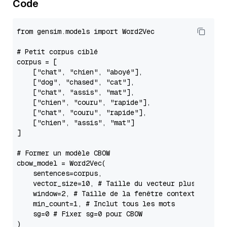
Code
from
 gensim.models 
import
 Word2Vec

# Petit corpus ciblé
corpus = [

    [
"chat"
, 
"chien"
, 
"aboyé"
],

    [
"dog"
, 
"chased"
, 
"cat"
],

    [
"chat"
, 
"assis"
, 
"mat"
],

    [
"chien"
, 
"couru"
, 
"rapide"
],

    [
"chat"
, 
"couru"
, 
"rapide"
],

    [
"chien"
, 
"assis"
, 
"mat"
]

]

# Former un modèle CBOW
cbow_model = Word2Vec(

    sentences=corpus,

    vector_size=
10
, 
# Taille du vecteur plus petite
    window=
2
, 
# Taille de la fenêtre contextuelle
    min_count=
1
, 
# Inclut tous les mots
    sg=
0
# Fixer sg=0 pour CBOW
)
