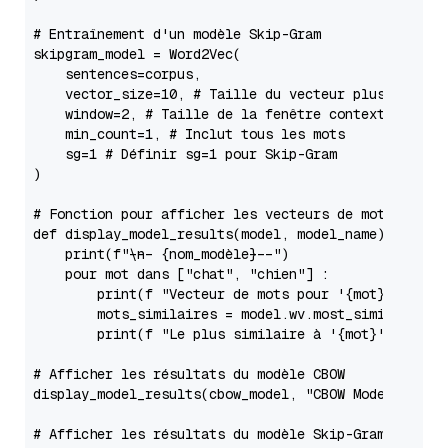
# Entraînement d'un modèle Skip-Gram
skipgram_model = Word2Vec(

    sentences=corpus,

    vector_size=
10
, 
# Taille du vecteur plus petite
    window=
2
, 
# Taille de la fenêtre contextuelle
    min_count=
1
, 
# Inclut tous les mots
    sg=
1
# Définir sg=1 pour Skip-Gram
)

# Fonction pour afficher les vecteurs de mots et le
def
display_model_results
(
model, model_name
) :

print
(
f"\n--- 
{nom_modèle}
 ---"
)

    pour mot dans [
"chat"
, 
"chien"
] :

print
(f 
"Vecteur de mots pour '{mot}' : {mode
        mots_similaires = model.wv.most_similar(wor
print
(f 
"Le plus similaire à '{mot}' : {[(w
# Afficher les résultats du modèle CBOW
display_model_results(cbow_model, 
"CBOW Model"
)

# Afficher les résultats du modèle Skip-Gram