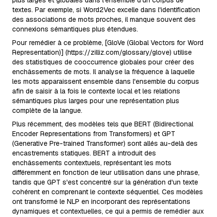
plus larges et globales dans l'ensemble d'un corpus de
textes. Par exemple, si Word2Vec excelle dans l'identification
des associations de mots proches, il manque souvent des
connexions sémantiques plus étendues.
Pour remédier à ce problème, [GloVe (Global Vectors for Word
Representation)] (https://zilliz.com/glossary/glove) utilise
des statistiques de cooccurrence globales pour créer des
enchâssements de mots. Il analyse la fréquence à laquelle
les mots apparaissent ensemble dans l'ensemble du corpus
afin de saisir à la fois le contexte local et les relations
sémantiques plus larges pour une représentation plus
complète de la langue.
Plus récemment, des modèles tels que BERT (Bidirectional
Encoder Representations from Transformers) et GPT
(Generative Pre-trained Transformer) sont allés au-delà des
encastrements statiques. BERT a introduit des
enchâssements contextuels, représentant les mots
différemment en fonction de leur utilisation dans une phrase,
tandis que GPT s'est concentré sur la génération d'un texte
cohérent en comprenant le contexte séquentiel. Ces modèles
ont transformé le NLP en incorporant des représentations
dynamiques et contextuelles, ce qui a permis de remédier aux