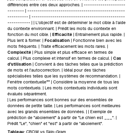
différences entre ces deux approches. | --------------------
-------- | -----------------------------------------------
---------- | ---------------------------------------------
----------- | | L'objectif est de déterminer le mot cible à l'aide
du contexte environnant. | Prédit les mots du contexte en
fonction du mot cible. |
Efficacité
| Entraînement plus rapide. |
Plus lent à former. |
Focalisation
| Fonctionne bien avec les
mots fréquents. | Traite efficacement les mots rares. |
Complexité
| Plus simple et plus efficace en termes de
calcul. | Plus complexe et intensif en termes de calcul. |
Cas
d'utilisation
| Convient à des tâches telles que la prédiction
de mots et l'autocorrection. | Idéal pour des tâches
spécialisées telles que les systèmes de recommandation. |
Fenêtre contextuelle** | Considère la moyenne de tous les
mots contextuels. | Les mots contextuels individuels sont
évalués séparément.
| Les performances sont bonnes sur des ensembles de
données de petite taille. | Les performances sont meilleures
avec les grands ensembles de données. | | Exemple de
prédiction de "aboiement" à partir de "Le chien est ___". |
Prédit "Le", "chien" et "est" à partir de "aboiement".
Tableau:
CBOW vs Skip-Gram