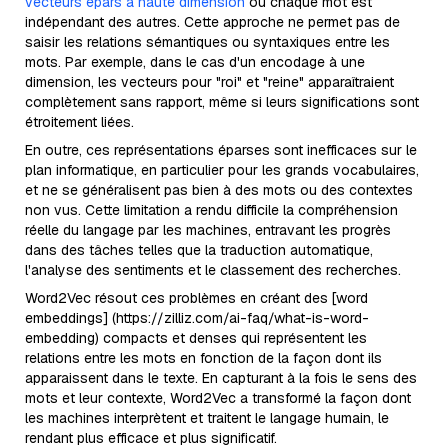
vecteurs épars à haute dimension
où chaque mot est
indépendant des autres. Cette approche ne permet pas de
saisir les relations sémantiques ou syntaxiques entre les
mots. Par exemple, dans le cas d'un encodage à une
dimension, les vecteurs pour "roi" et "reine" apparaîtraient
complètement sans rapport, même si leurs significations sont
étroitement liées.
En outre, ces représentations éparses sont inefficaces sur le
plan informatique, en particulier pour les grands vocabulaires,
et ne se généralisent pas bien à des mots ou des contextes
non vus. Cette limitation a rendu difficile la compréhension
réelle du langage par les machines, entravant les progrès
dans des tâches telles que la traduction automatique,
l'analyse des sentiments et le classement des recherches.
Word2Vec résout ces problèmes en créant des [word
embeddings] (https://zilliz.com/ai-faq/what-is-word-
embedding) compacts et denses qui représentent les
relations entre les mots en fonction de la façon dont ils
apparaissent dans le texte. En capturant à la fois le sens des
mots et leur contexte, Word2Vec a transformé la façon dont
les machines interprètent et traitent le langage humain, le
rendant plus efficace et plus significatif.