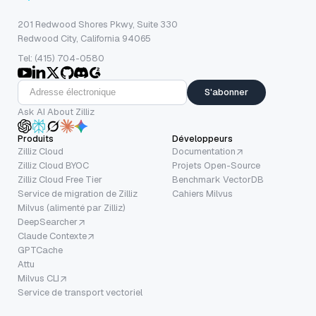
201 Redwood Shores Pkwy, Suite 330
Redwood City, California 94065
Tel: (415) 704-0580
S'abonner
Ask AI About Zilliz
Produits
Développeurs
Zilliz Cloud
Documentation
Zilliz Cloud BYOC
Projets Open-Source
Zilliz Cloud Free Tier
Benchmark VectorDB
Service de migration de Zilliz
Cahiers Milvus
Milvus (alimenté par Zilliz)
DeepSearcher
Claude Contexte
GPTCache
Attu
Milvus CLI
Service de transport vectoriel