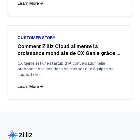
textuels.
Learn More
CUSTOMER STORY
Comment Zilliz Cloud alimente la
croissance mondiale de CX Genie grâce à
une recherche vectorielle rapide et fiable
CX Genie est une startup d’IA conversationnelle
proposant des solutions de chatbot aux équipes de
support client.
Learn More