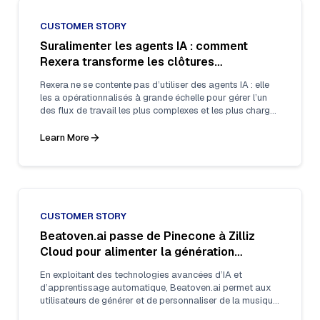
CUSTOMER STORY
Suralimenter les agents IA : comment
Rexera transforme les clôtures
immobilières avec Zilliz Cloud
Rexera ne se contente pas d’utiliser des agents IA : elle
les a opérationnalisés à grande échelle pour gérer l’un
des flux de travail les plus complexes et les plus chargés
en documents de l’immobilier : le processus de clôture.
Learn More
CUSTOMER STORY
Beatoven.ai passe de Pinecone à Zilliz
Cloud pour alimenter la génération
musicale pilotée par l’IA
En exploitant des technologies avancées d’IA et
d’apprentissage automatique, Beatoven.ai permet aux
utilisateurs de générer et de personnaliser de la musique
en fonction de l’ambiance, du genre et de prompts