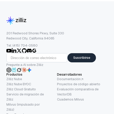
201 Redwood Shores Pkwy, Suite 330
Redwood City, California 94065
Tel: (415) 704-0580
Suscribirse
Pregunte a AI sobre Zilliz
Productos
Desarrolladores
Zilliz Nube
Documentación
Zilliz Nube BYOC
Proyectos de código abierto
Zilliz Cloud Gratuito
Evaluación comparativa de
Servicio de migración de
VectorDB
Zilliz
Cuadernos Milvus
Milvus (impulsado por
Zilliz)