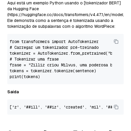
Aqui está um exemplo Python usando o [tokenizador BERT]
da Hugging Face
(https://huggingface.co/docs/transformers/v4.47.1/en/model_doc
Ele demonstra como a sentença é tokenizada usando a
tokenização de subpalavras com o algoritmo WordPiece:
# Carregar um tokenizador pré-treinado
tokenizer = AutoTokenizer.from_pretrained(
"bert-bas
# Tokenizar uma frase
frase = 
"Zilliz criou Milvus, uma poderosa base de 
tokens = tokenizer.tokenize(sentence)

Saída
[
'z'
, 
'##ill'
, 
'##iz'
, 
'created'
, 
'mil'
, 
'##vus'
, 
'