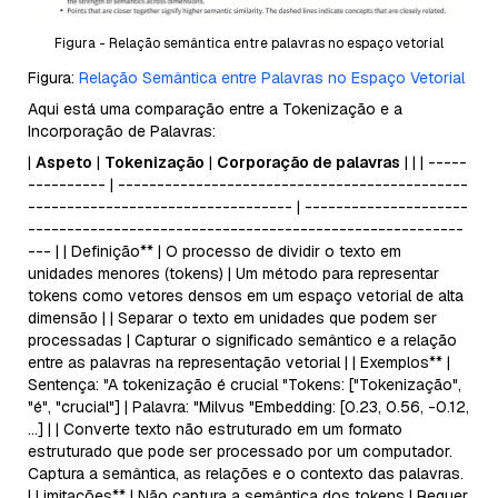
Figura - Relação semântica entre palavras no espaço vetorial
Figura:
Relação Semântica entre Palavras no Espaço Vetorial
Aqui está uma comparação entre a Tokenização e a
Incorporação de Palavras:
|
Aspeto
|
Tokenização
|
Corporação de palavras
| | | -----
---------- | ---------------------------------------------
---------------------------------- | ---------------------
--------------------------------------------------------
--- | | Definição** | O processo de dividir o texto em
unidades menores (tokens) | Um método para representar
tokens como vetores densos em um espaço vetorial de alta
dimensão | | Separar o texto em unidades que podem ser
processadas | Capturar o significado semântico e a relação
entre as palavras na representação vetorial | | Exemplos** |
Sentença: "A tokenização é crucial "Tokens: ["Tokenização",
"é", "crucial"] | Palavra: "Milvus "Embedding: [0.23, 0.56, -0.12,
...] | | Converte texto não estruturado em um formato
estruturado que pode ser processado por um computador.
Captura a semântica, as relações e o contexto das palavras.
| Limitações** | Não captura a semântica dos tokens | Requer