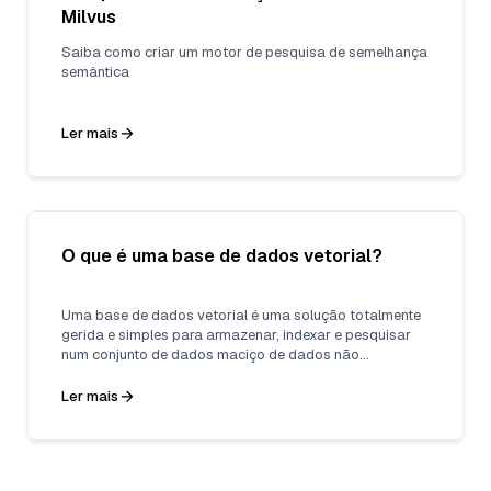
Milvus
Saiba como criar um motor de pesquisa de semelhança
semântica
Ler mais
O que é uma base de dados vetorial?
Uma base de dados vetorial é uma solução totalmente
gerida e simples para armazenar, indexar e pesquisar
num conjunto de dados maciço de dados não
estruturados que tira partido do poder dos embeddings
dos modelos de aprendizagem automática.
Ler mais