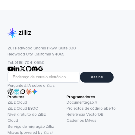
201 Redwood Shores Pkwy, Suite 330
Redwood City, California 94065
Tel: (415) 704-0580
Assine
Pergunte à IA sobre o Zilliz
Produtos
Programadores
Zilliz Cloud
Documentação
Zilliz Cloud BYOC
Projectos de código aberto
Nível gratuito do Zilliz
Referência VectorDB
Cloud
Cadernos Milvus
Serviço de migração Zilliz
Milvus (powered by Zilliz)