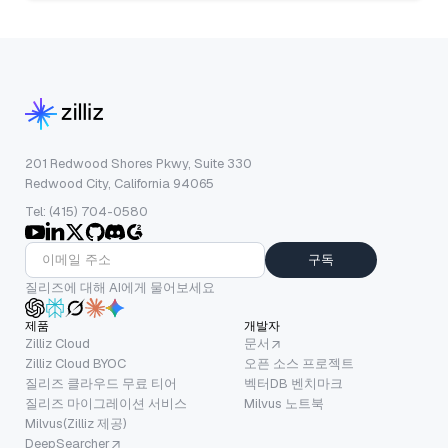
201 Redwood Shores Pkwy, Suite 330
Redwood City, California 94065
Tel: (415) 704-0580
구독
질리즈에 대해 AI에게 물어보세요
제품
개발자
Zilliz Cloud
문서
Zilliz Cloud BYOC
오픈 소스 프로젝트
질리즈 클라우드 무료 티어
벡터DB 벤치마크
질리즈 마이그레이션 서비스
Milvus 노트북
Milvus(Zilliz 제공)
DeepSearcher