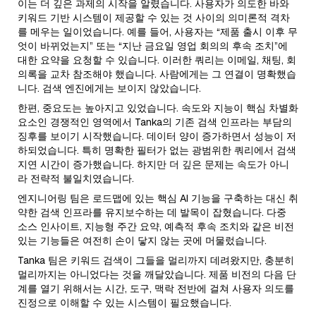
이는 더 깊은 과제의 시작을 알렸습니다. 사용자가 의도한 바와
키워드 기반 시스템이 제공할 수 있는 것 사이의 의미론적 격차
를 메우는 일이었습니다. 예를 들어, 사용자는 “제품 출시 이후 무
엇이 바뀌었는지” 또는 “지난 금요일 영업 회의의 후속 조치”에
대한 요약을 요청할 수 있습니다. 이러한 쿼리는 이메일, 채팅, 회
의록을 교차 참조해야 했습니다. 사람에게는 그 연결이 명확했습
니다. 검색 엔진에게는 보이지 않았습니다.
한편, 중요도는 높아지고 있었습니다. 속도와 지능이 핵심 차별화
요소인 경쟁적인 영역에서 Tanka의 기존 검색 인프라는 부담의
징후를 보이기 시작했습니다. 데이터 양이 증가하면서 성능이 저
하되었습니다. 특히 명확한 필터가 없는 광범위한 쿼리에서 검색
지연 시간이 증가했습니다. 하지만 더 깊은 문제는 속도가 아니
라 전략적 불일치였습니다.
엔지니어링 팀은 로드맵에 있는 핵심 AI 기능을 구축하는 대신 취
약한 검색 인프라를 유지보수하는 데 발목이 잡혔습니다. 다중
소스 인사이트, 지능형 주간 요약, 예측적 후속 조치와 같은 비전
있는 기능들은 여전히 손이 닿지 않는 곳에 머물렀습니다.
Tanka 팀은 키워드 검색이 그들을 멀리까지 데려왔지만, 충분히
멀리까지는 아니었다는 것을 깨달았습니다. 제품 비전의 다음 단
계를 열기 위해서는 시간, 도구, 맥락 전반에 걸쳐 사용자 의도를
진정으로 이해할 수 있는 시스템이 필요했습니다.