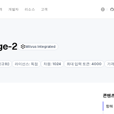
격
개발자
리소스
고객
ge-2
Milvus Integrated
정규화)
라이선스
:
독점
차원
:
1024
최대 입력 토큰
:
4000
가
콘텐
항해