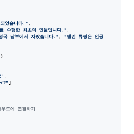
립되었습니다."
,

구를 수행한 최초의 인물입니다."
,

영국 남부에서 자랐습니다."
, 
"앨런 튜링은 인공지능을 연구한
)

"
,

요?"
]

클라우드에 연결하기