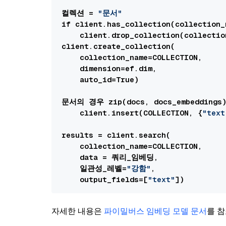
컬렉션 = 
"문서"
if client.has_collection(collection_
    client.drop_collection(collectio
client.create_collection(

    collection_name=COLLECTION,

    dimension=ef.dim,

    auto_id=True)

문서의 경우 zip(docs, docs_embedding
    client.insert(COLLECTION, {
"text
results = client.search(

    collection_name=COLLECTION,

    data = 쿼리_임베딩,

    일관성_레벨=
"강함"
,

    output_fields=[
"text"
자세한 내용은
파이밀버스 임베딩 모델 문서
를 