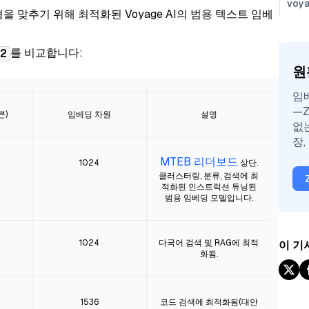
voy
 균형을 맞추기 위해 최적화된 Voyage AI의 범용 텍스트 임베
를 비교합니다:
2
원
임
—Z
큰)
임베딩 차원
설명
없
장,
MTEB 리더보드
1024
상단.
클러스터링, 분류, 검색에 최
적화된 인스트럭션 튜닝된
범용 임베딩 모델입니다.
1024
다국어 검색 및 RAG에 최적
이 기
화됨.
1536
코드 검색에 최적화됨(대안