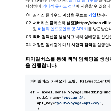
벡터 임베딩이 생성되면,
질리즈 클라우드
(밀버스
저장하여
의미적 유사도 검색
에 사용할 수 있습니
질리즈 클라우드 계정을 무료로
가입
합니다.
서버리스 클러스터 설정](https://docs.zilliz.c
및
퍼블릭 엔드포인트 및 API 키
를 발급받습니
벡터 컬렉션을 생성
하고 벡터 임베딩을 삽입
저장된 임베딩에 대해
시맨틱 검색
을 실행합
파이밀버스를 통해 벡터 임베딩을 생성
을 진행합니다.
파이밀버스 가져오기 모델, MilvusClient에
ef = model.dense.VoyageEmbeddingFunct
   model_name=
"voyage-2"
,

   api_key=
"your-voyage-api-key"
,

   )
