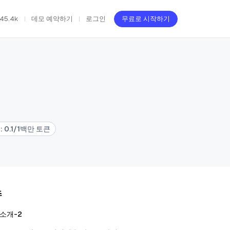
45.4k
데모 예약하기
로그인
무료로 시작하기
격
:
0.1/1백만 토큰
츠
 소개-2