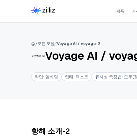
제품
가
모든 모델
Voyage AI / voyage-2
Voyage AI
/
voya
작업
:
임베딩
형태
:
텍스트
유사성 측정법
:
모두(
항해 소개-2