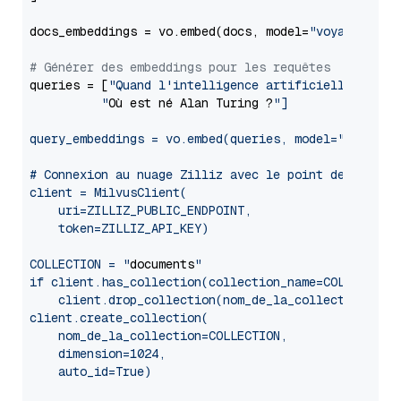
docs_embeddings = vo.embed(docs, model=
"voyage-2"
, 
# Générer des embeddings pour les requêtes
queries = [
"Quand l'intelligence artificielle a-t-el
          "
Où est né Alan Turing ?
"]

query_embeddings = vo.embed(queries, model="
voyage-
# Connexion au nuage Zilliz avec le point de termina
client = MilvusClient(

    uri=ZILLIZ_PUBLIC_ENDPOINT,

    token=ZILLIZ_API_KEY)

COLLECTION = "
documents
"

if client.has_collection(collection_name=COLLECTION)
    client.drop_collection(nom_de_la_collection=COLL
client.create_collection(

    nom_de_la_collection=COLLECTION,

    dimension=1024,

    auto_id=True)
