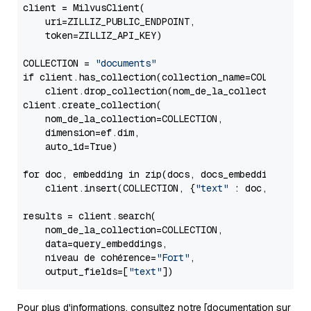
client = MilvusClient(

    uri=ZILLIZ_PUBLIC_ENDPOINT,

    token=ZILLIZ_API_KEY)

COLLECTION = 
"documents"
if client.has_collection(collection_name=COLLECTION)
    client.drop_collection(nom_de_la_collection=COLL
client.create_collection(

    nom_de_la_collection=COLLECTION,

    dimension=ef.dim,

    auto_id=True)

for doc, embedding in zip(docs, docs_embeddings) :

    client.insert(COLLECTION, {
"text"
 : doc, 
"vecto
results = client.search(

    nom_de_la_collection=COLLECTION,

    data=query_embeddings,

    niveau de cohérence=
"Fort"
,

    output_fields=[
"text"
Pour plus d'informations, consultez notre [documentation sur