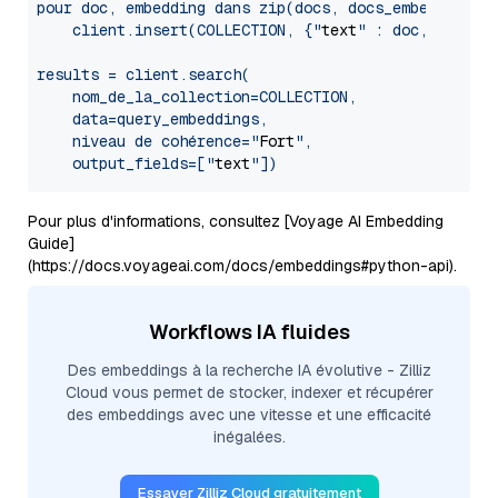
pour doc, embedding dans zip(docs, docs_embeddings) 
    client.insert(COLLECTION, {"
text
" : doc, "
vecto
results = client.search(

    nom_de_la_collection=COLLECTION,

    data=query_embeddings,

    niveau de cohérence="
Fort
",

    output_fields=["
text
Pour plus d'informations, consultez [Voyage AI Embedding
Guide]
(https://docs.voyageai.com/docs/embeddings#python-api).
Workflows IA fluides
Des embeddings à la recherche IA évolutive - Zilliz
Cloud vous permet de stocker, indexer et récupérer
des embeddings avec une vitesse et une efficacité
inégalées.
Essayer Zilliz Cloud gratuitement