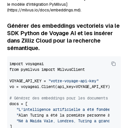
le modèle d'intégration PyMilvus]
(https://milvus.io/docs/embeddings.md).
Générer des embeddings vectoriels via le
SDK Python de Voyage AI et les insérer
dans Zilliz Cloud pour la recherche
sémantique.
import voyageai

from pymilvus import MilvusClient

VOYAGE_API_KEY = 
"votre-voyage-api-key"
vo = voyageai.Client(api_key=VOYAGE_API_KEY)

# Générer des embeddings pour les documents
docs = [

"L'intelligence artificielle a été fondée en tant
   "
Alan Turing a été la première personne à mener d
"Né à Maida Vale, Londres, Turing a grandi dans 
]
