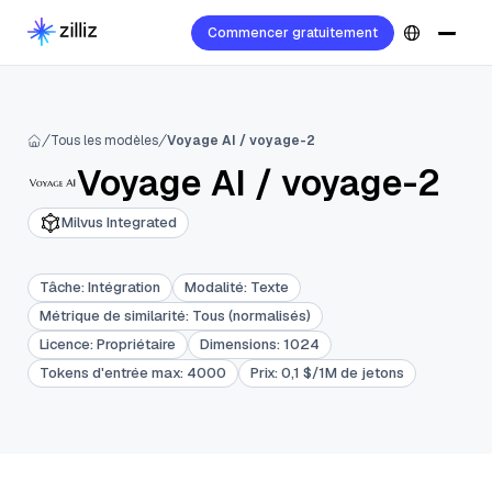
Commencer gratuitement
Tous les modèles
Voyage AI / voyage-2
Voyage AI
/
voyage-2
Milvus Integrated
Tâche
:
Intégration
Modalité
:
Texte
Métrique de similarité
:
Tous (normalisés)
Licence
:
Propriétaire
Dimensions
:
1024
Tokens d'entrée max
:
4000
Prix
:
0,1 $/1M de jetons