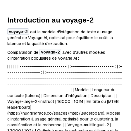
Introduction au voyage-2
voyage-2
est le modèle d'intégration de texte à usage
général de Voyage AI, optimisé pour équilibrer le coût, la
latence et la qualité d'extraction.
voyage-2
Comparaison de
avec d'autres modèles
d'intégration populaires de Voyage AI :
| | | | | | ----------------------- | :--------------------- : | :-
---------------- : | :-------------------------------------
--------------------------------------------------------
--------------------------------------------------------
------------------------------: | | Modèle | Longueur du
contexte (tokens) | Dimension d'intégration | Description | |
Voyage-large-2-instruct | 16000 | 1024 | En tête du [MTEB
leaderboard]
(https://huggingface.co/spaces/mteb/leaderboard). Modèle
d'intégration à usage général optimisé pour le clustering, la
classification et la recherche. | | Voyage-multilingual-2 |
32000 | 1024 | Optimisé pour la recherche multilingue et le