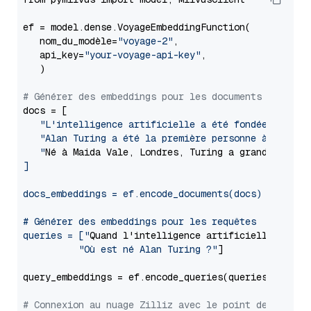
ef = model.dense.VoyageEmbeddingFunction(

   nom_du_modèle=
"voyage-2"
,

   api_key=
"your-voyage-api-key"
,

   )

# Générer des embeddings pour les documents
docs = [

"L'intelligence artificielle a été fondée en tan
"Alan Turing a été la première personne à mener d
   "
Né à Maida Vale, Londres, Turing a grandi dans 
]

docs_embeddings = ef.encode_documents(docs)

# Générer des embeddings pour les requêtes

queries = ["
Quand l'intelligence artificielle a-t-el
"Où est né Alan Turing ?"
]

query_embeddings = ef.encode_queries(queries)

# Connexion au nuage Zilliz avec le point de termin