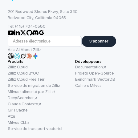
201 Redwood Shores Pkwy, Suite 330
Redwood City, California 94065
Tel: (415) 704-0580
S'abonner
Ask AI About Zilliz
Produits
Développeurs
Zilliz Cloud
Documentation
Zilliz Cloud BYOC
Projets Open-Source
Zilliz Cloud Free Tier
Benchmark VectorDB
Service de migration de Zilliz
Cahiers Milvus
Milvus (alimenté par Zilliz)
DeepSearcher
Claude Contexte
GPTCache
Attu
Milvus CLI
Service de transport vectoriel