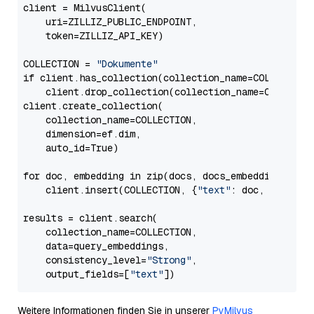
client = MilvusClient(

    uri=ZILLIZ_PUBLIC_ENDPOINT,

    token=ZILLIZ_API_KEY)

COLLECTION = 
"Dokumente"
if client.has_collection(collection_name=COLLECTION)
    client.drop_collection(collection_name=COLLECTIO
client.create_collection(

    collection_name=COLLECTION,

    dimension=ef.dim,

    auto_id=True)

for doc, embedding in zip(docs, docs_embeddings):

    client.insert(COLLECTION, {
"text"
: doc, 
"vector
results = client.search(

    collection_name=COLLECTION,

    data=query_embeddings,

    consistency_level=
"Strong"
,

    output_fields=[
"text"
Weitere Informationen finden Sie in unserer
PyMilvus