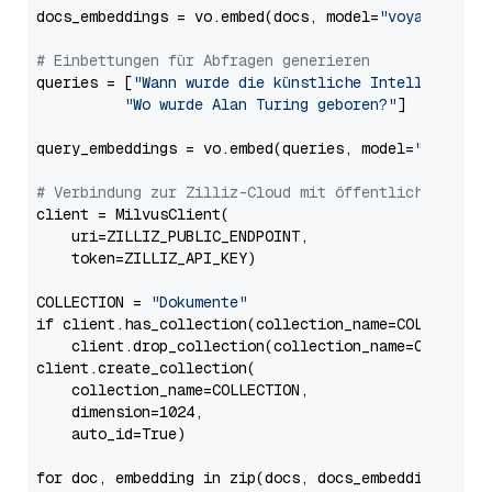
docs_embeddings = vo.embed(docs, model=
"voyage-2"
, 
# Einbettungen für Abfragen generieren
queries = [
"Wann wurde die künstliche Intelligenz e
"Wo wurde Alan Turing geboren?"
]

query_embeddings = vo.embed(queries, model=
"voyage-
# Verbindung zur Zilliz-Cloud mit öffentlichem Endp
client = MilvusClient(

    uri=ZILLIZ_PUBLIC_ENDPOINT,

    token=ZILLIZ_API_KEY)

COLLECTION = 
"Dokumente"
if client.has_collection(collection_name=COLLECTION)
    client.drop_collection(collection_name=COLLECTIO
client.create_collection(

    collection_name=COLLECTION,

    dimension=1024,

    auto_id=True)

for doc, embedding in zip(docs, docs_embeddings):
