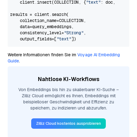
    client.insert(COLLECTION, {
"text"
: doc, 
"vector
results = client.search(

    collection_name=COLLECTION,

    data=query_embeddings,

    consistency_level=
"Strong"
,

    output_fields=[
"text"
Weitere Informationen finden Sie im
Voyage AI Embedding
Guide
.
Nahtlose KI-Workflows
Von Embeddings bis hin zu skalierbarer KI-Suche –
Zilliz Cloud ermöglicht es Ihnen, Embeddings mit
beispielloser Geschwindigkeit und Effizienz zu
speichern, zu indizieren und abzurufen.
Zilliz Cloud kostenlos ausprobieren