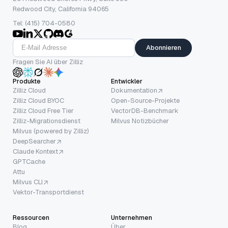
Redwood City, California 94065
Tel: (415) 704-0580
Abonnieren
Fragen Sie AI über Zilliz
Produkte
Entwickler
Zilliz Cloud
Dokumentation
Zilliz Cloud BYOC
Open-Source-Projekte
Zilliz Cloud Free Tier
VectorDB-Benchmark
Zilliz-Migrationsdienst
Milvus Notizbücher
Milvus (powered by Zilliz)
DeepSearcher
Claude Kontext
GPTCache
Attu
Milvus CLI
Vektor-Transportdienst
Ressourcen
Unternehmen
Blog
Über