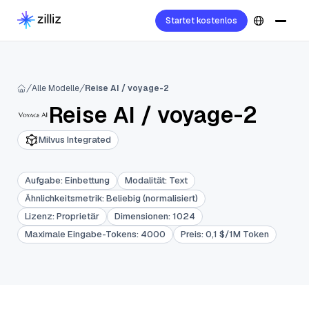
Startet kostenlos
Alle Modelle
Reise AI / voyage-2
Reise AI
/
voyage-2
Milvus Integrated
Aufgabe
:
Einbettung
Modalität
:
Text
Ähnlichkeitsmetrik
:
Beliebig (normalisiert)
Lizenz
:
Proprietär
Dimensionen
:
1024
Maximale Eingabe-Tokens
:
4000
Preis
:
0,1 $/1M Token