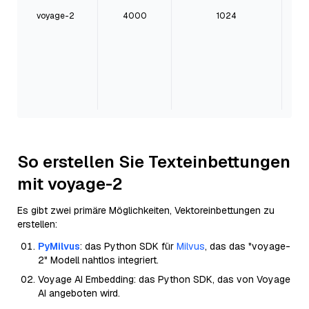
voyage-2
4000
1024
Ei
z
So erstellen Sie Texteinbettungen
mit voyage-2
Es gibt zwei primäre Möglichkeiten, Vektoreinbettungen zu
erstellen:
PyMilvus
: das Python SDK für
Milvus
, das das "voyage-
2" Modell nahtlos integriert.
Voyage AI Embedding: das Python SDK, das von Voyage
AI angeboten wird.