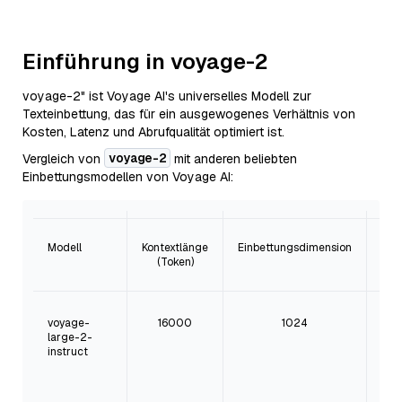
Einführung in voyage-2
voyage-2" ist Voyage AI's universelles Modell zur
Texteinbettung, das für ein ausgewogenes Verhältnis von
Kosten, Latenz und Abrufqualität optimiert ist.
voyage-2
Vergleich von
mit anderen beliebten
Einbettungsmodellen von Voyage AI:
Modell
Kontextlänge
Einbettungsdimension
(Token)
voyage-
16000
1024
Sp
large-2-
instruct
Bef
Ei
da