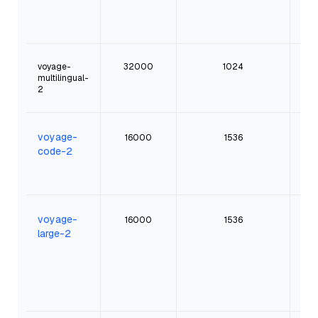
Kl
Retr
voyage-
32000
1024
multilingual-
m
2
Re
voyage-
16000
1536
O
Su
code-2
voyage-
16000
1536
Ei
large-2
o
bes