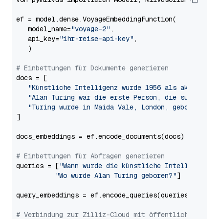
ef = model.dense.VoyageEmbeddingFunction(

   model_name=
"voyage-2"
,

   api_key=
"ihr-reise-api-key"
,

   )

# Einbettungen für Dokumente generieren
docs = [

"Künstliche Intelligenz wurde 1956 als akademisc
"Alan Turing war die erste Person, die substanti
"Turing wurde in Maida Vale, London, geboren und
]

docs_embeddings = ef.encode_documents(docs)

# Einbettungen für Abfragen generieren
queries = [
"Wann wurde die künstliche Intelligenz e
"Wo wurde Alan Turing geboren?"
]

query_embeddings = ef.encode_queries(queries)

# Verbindung zur Zilliz-Cloud mit öffentlichem Endp