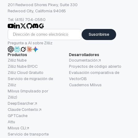
201 Redwood Shores Pkwy, Suite 330
Redwood City, California 94065
Tel: (415) 704-0580
Suscribirse
Pregunte a AI sobre Zilliz
Productos
Desarrolladores
Zilliz Nube
Documentación
Zilliz Nube BYOC
Proyectos de código abierto
Zilliz Cloud Gratuito
Evaluación comparativa de
Servicio de migración de
VectorDB
Zilliz
Cuadernos Milvus
Milvus (impulsado por
Zilliz)
DeepSearcher
Claude Contexto
GPTCache
Attu
Milvus CLI
Servicio de transporte