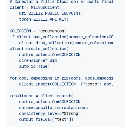
# Conectar a Zilliz Cloud con el punto final público
client = MilvusClient(

    uri=ZILLIZ_PUBLIC_ENDPOINT,

    token=ZILLIZ_API_KEY)

COLECCIÓN = "
documentos
"

if client.has_collection(nombre_coleccion=COLECCION)
    client.drop_collection(nombre_coleccion=COLECCIO
client.create_collection(

    nombre_colección=COLECCIÓN,

    dimensión=ef.dim,

    auto_id=True)

for doc, embedding in zip(docs, docs_embeddings):

    client.insert(COLLECTION, {"
texto
": doc, "
vecto
resultados = client.search(

    nombre_colección=COLECCIÓN,

    datos=consulta_incrustaciones,

    consistency_level="
Strong
",

    output_fields=["
text