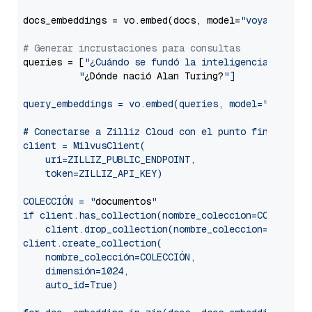
docs_embeddings = vo.embed(docs, model=
"voyage-2"
, 
# Generar incrustaciones para consultas
queries = [
"¿Cuándo se fundó la inteligencia artific
          "
¿Dónde nació Alan Turing?
"]

query_embeddings = vo.embed(queries, model="
voyage-
# Conectarse a Zilliz Cloud con el punto final públi
client = MilvusClient(

    uri=ZILLIZ_PUBLIC_ENDPOINT,

    token=ZILLIZ_API_KEY)

COLECCIÓN = "
documentos
"

if client.has_collection(nombre_coleccion=COLECCION)
    client.drop_collection(nombre_coleccion=COLECCIO
client.create_collection(

    nombre_colección=COLECCIÓN,

    dimensión=1024,

    auto_id=True)
