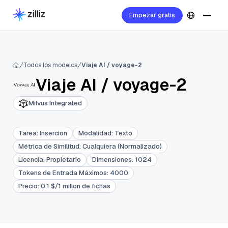
Empezar gratis
Todos los modelos
Viaje AI / voyage-2
Viaje AI
/
voyage-2
Milvus Integrated
Tarea
:
Inserción
Modalidad
:
Texto
Métrica de Similitud
:
Cualquiera (Normalizado)
Licencia
:
Propietario
Dimensiones
:
1024
Tokens de Entrada Máximos
:
4000
Precio
:
0,1 $/1 millón de fichas