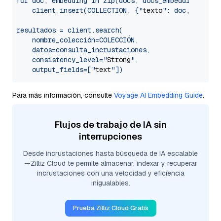
for doc, embedding in zip(docs, docs_embeddings):

    client.insert(COLLECTION, {"
texto
": doc, "
vecto
resultados = client.search(

    nombre_colección=COLECCIÓN,

    datos=consulta_incrustaciones,

    consistency_level="
Strong
",

    output_fields=["
text
Para más información, consulte
Voyage AI Embedding Guide
.
Flujos de trabajo de IA sin
interrupciones
Desde incrustaciones hasta búsqueda de IA escalable
—Zilliz Cloud te permite almacenar, indexar y recuperar
incrustaciones con una velocidad y eficiencia
inigualables.
Prueba Zilliz Cloud Gratis