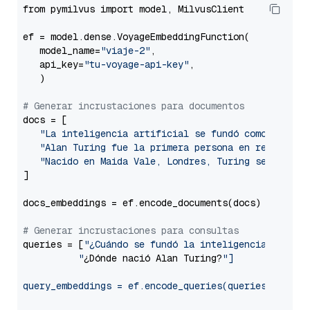
from pymilvus import model, MilvusClient

ef = model.dense.VoyageEmbeddingFunction(

   model_name=
"viaje-2"
,

   api_key=
"tu-voyage-api-key"
,

   )

# Generar incrustaciones para documentos
docs = [

"La inteligencia artificial se fundó como discip
"Alan Turing fue la primera persona en realizar 
"Nacido en Maida Vale, Londres, Turing se crió e
]

docs_embeddings = ef.encode_documents(docs)

# Generar incrustaciones para consultas
queries = [
"¿Cuándo se fundó la inteligencia artific
          "
¿Dónde nació Alan Turing?
"]

query_embeddings = ef.encode_queries(queries)
