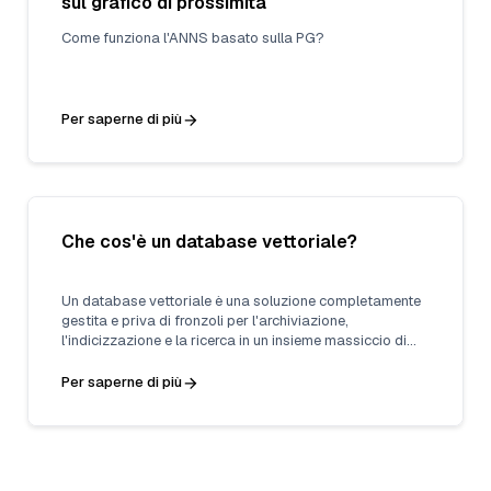
sul grafico di prossimità
Come funziona l'ANNS basato sulla PG?
Per saperne di più
Che cos'è un database vettoriale?
Un database vettoriale è una soluzione completamente
gestita e priva di fronzoli per l'archiviazione,
l'indicizzazione e la ricerca in un insieme massiccio di
dati non strutturati che sfrutta la potenza delle
incorporazioni dei modelli di apprendimento automatico.
Per saperne di più