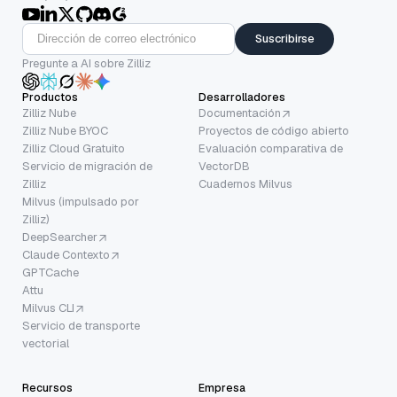
Suscribirse
Pregunte a AI sobre Zilliz
Productos
Desarrolladores
Zilliz Nube
Documentación
Zilliz Nube BYOC
Proyectos de código abierto
Zilliz Cloud Gratuito
Evaluación comparativa de
Servicio de migración de
VectorDB
Zilliz
Cuadernos Milvus
Milvus (impulsado por
Zilliz)
DeepSearcher
Claude Contexto
GPTCache
Attu
Milvus CLI
Servicio de transporte
vectorial
Recursos
Empresa