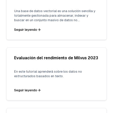
Una base de datos vectorial es una solución sencilla y
totalmente gestionada para almacenar, indexar y
buscar en un conjunto masivo de datos no
estructurados que aprovecha la potencia de las
incrustaciones de los modelos de aprendizaje
Seguir leyendo
automático.
Evaluación del rendimiento de Milvus 2023
En este tutorial aprenderá sobre los datos no
estructurados basados en texto.
Seguir leyendo