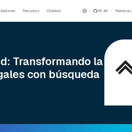
lladores
Recursos
Clientes
45.4k
Reserve 
oud: Transformando la
egales con búsqueda