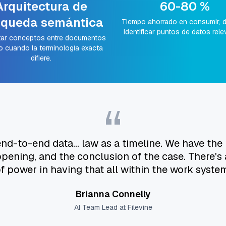
Arquitectura de
60-80 %
queda semántica
Tiempo ahorrado en consumir, di
identificar puntos de datos rel
ar conceptos entre documentos
o cuando la terminología exacta
difiere.
“
nd-to-end data... law as a timeline. We have the i
ppening, and the conclusion of the case. There
f power in having that all within the work syste
Brianna Connelly
AI Team Lead at Filevine