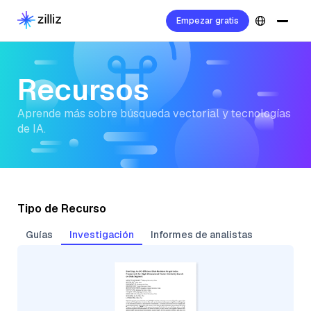
Empezar gratis
Recursos
Aprende más sobre búsqueda vectorial y tecnologías
de IA.
Tipo de Recurso
Guías
Investigación
Informes de analistas