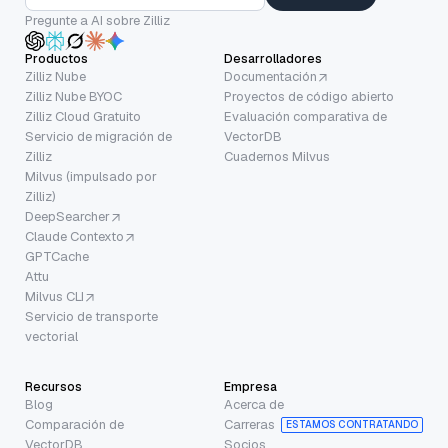
Pregunte a AI sobre Zilliz
Productos
Desarrolladores
Zilliz Nube
Documentación
Zilliz Nube BYOC
Proyectos de código abierto
Zilliz Cloud Gratuito
Evaluación comparativa de
Servicio de migración de
VectorDB
Zilliz
Cuadernos Milvus
Milvus (impulsado por
Zilliz)
DeepSearcher
Claude Contexto
GPTCache
Attu
Milvus CLI
Servicio de transporte
vectorial
Recursos
Empresa
Blog
Acerca de
Comparación de
Carreras
ESTAMOS CONTRATANDO
VectorDB
Socios