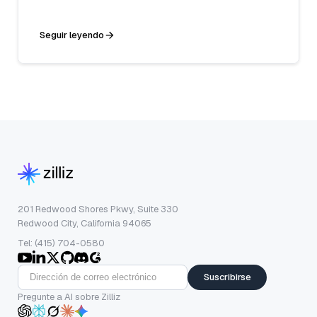
Seguir leyendo
201 Redwood Shores Pkwy, Suite 330
Redwood City, California 94065
Tel: (415) 704-0580
Suscribirse
Pregunte a AI sobre Zilliz