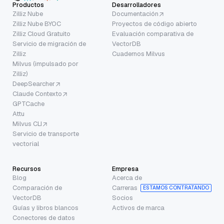
Productos
Desarrolladores
Zilliz Nube
Documentación
Zilliz Nube BYOC
Proyectos de código abierto
Zilliz Cloud Gratuito
Evaluación comparativa de
Servicio de migración de
VectorDB
Zilliz
Cuadernos Milvus
Milvus (impulsado por
Zilliz)
DeepSearcher
Claude Contexto
GPTCache
Attu
Milvus CLI
Servicio de transporte
vectorial
Recursos
Empresa
Blog
Acerca de
Comparación de
Carreras
ESTAMOS CONTRATANDO
VectorDB
Socios
Guías y libros blancos
Activos de marca
Conectores de datos