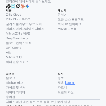
질리즈에 대해 AI에게 물어보세요
제품
개발자
Zilliz Cloud
문서
Zilliz Cloud BYOC
오픈 소스 프로젝트
질리즈 클라우드 무료 티어
벡터DB 벤치마크
질리즈 마이그레이션 서비스
Milvus 노트북
Milvus(Zilliz 제공)
DeepSearcher
클로드 컨텍스트
GPTCache
Attu
Milvus CLI
벡터 전송 서비스
리소스
회사
블로그
정보
벡터DB 비교
채용
채용 중
가이드 및 백서
파트너
데이터 커넥터
브랜드 자산
용어집
서비스 약관
·
개인 정보 보호 정책
·
보안
·
쿠키 설정