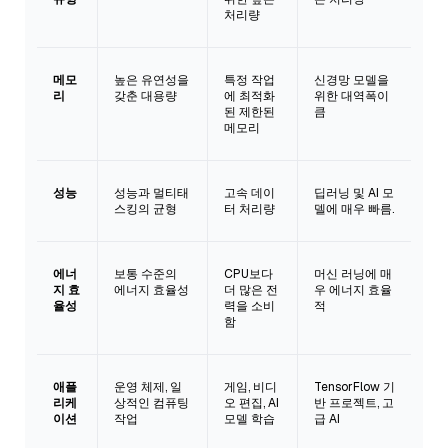
처리량
메모
높은 유연성을
특정 작업
신경망 모델을
리
갖춘 대용량
에 최적화
위한 대역폭이
된 제한된
큼
메모리
성능
성능과 멀티태
고속 데이
딥러닝 및 AI 모
스킹의 균형
터 처리량
델에 매우 빠름.
에너
보통 수준의
CPU보다
머신 러닝에 매
지 효
에너지 효율성
더 많은 전
우 에너지 효율
율성
력을 소비
적
함
애플
운영 체제, 일
게임, 비디
TensorFlow 기
리케
상적인 컴퓨팅
오 편집, AI
반 프로젝트, 고
이션
작업
모델 학습
급 AI