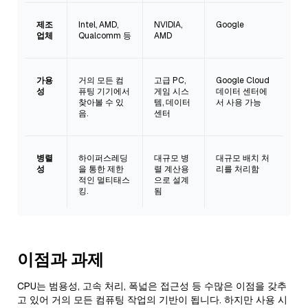
제조
Intel, AMD,
NVIDIA,
Google
업체
Qualcomm 등
AMD
가용
거의 모든 컴
고급 PC,
Google Cloud
성
퓨팅 기기에서
게임 시스
데이터 센터에
찾아볼 수 있
템, 데이터
서 사용 가능
음.
센터
병렬
하이퍼스레딩
대규모 병
대규모 배치 처
성
을 통한 제한
렬 계산용
리를 처리함
적인 멀티태스
으로 설계
킹.
됨
이점과 과제
CPU는 범용성, 고속 처리, 폭넓은 접근성 등 수많은 이점을 갖추
고 있어 거의 모든 컴퓨팅 작업의 기반이 됩니다. 하지만 사용 시