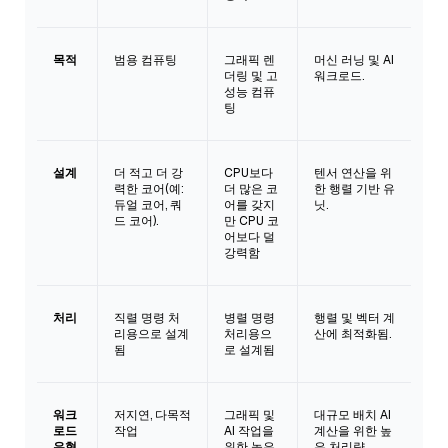
목적
범용 컴퓨팅
그래픽 렌
머신 러닝 및 AI
더링 및 고
워크로드.
성능 컴퓨
팅
설계
더 적고 더 강
CPU보다
텐서 연산을 위
력한 코어(예:
더 많은 코
한 행렬 기반 유
듀얼 코어, 쿼
어를 갖지
닛.
드 코어).
만 CPU 코
어보다 덜
강력함
처리
직렬 명령 처
병렬 명령
행렬 및 벡터 계
리용으로 설계
처리용으
산에 최적화됨.
됨
로 설계됨
워크
저지연, 다목적
그래픽 및
대규모 배치 AI
로드
작업
AI 작업을
계산을 위한 높
유형
위한 높은
은 처리량