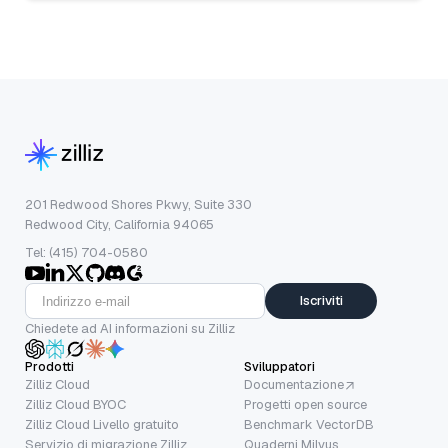
201 Redwood Shores Pkwy, Suite 330
Redwood City, California 94065
Tel: (415) 704-0580
Iscriviti
Chiedete ad AI informazioni su Zilliz
Prodotti
Sviluppatori
Zilliz Cloud
Documentazione
Zilliz Cloud BYOC
Progetti open source
Zilliz Cloud Livello gratuito
Benchmark VectorDB
Servizio di migrazione Zilliz
Quaderni Milvus