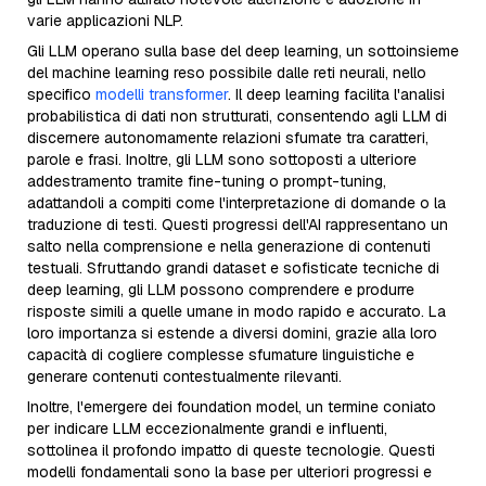
varie applicazioni NLP.
Gli LLM operano sulla base del deep learning, un sottoinsieme
del machine learning reso possibile dalle reti neurali, nello
specifico
modelli transformer
. Il deep learning facilita l'analisi
probabilistica di dati non strutturati, consentendo agli LLM di
discernere autonomamente relazioni sfumate tra caratteri,
parole e frasi. Inoltre, gli LLM sono sottoposti a ulteriore
addestramento tramite fine-tuning o prompt-tuning,
adattandoli a compiti come l'interpretazione di domande o la
traduzione di testi. Questi progressi dell'AI rappresentano un
salto nella comprensione e nella generazione di contenuti
testuali. Sfruttando grandi dataset e sofisticate tecniche di
deep learning, gli LLM possono comprendere e produrre
risposte simili a quelle umane in modo rapido e accurato. La
loro importanza si estende a diversi domini, grazie alla loro
capacità di cogliere complesse sfumature linguistiche e
generare contenuti contestualmente rilevanti.
Inoltre, l'emergere dei foundation model, un termine coniato
per indicare LLM eccezionalmente grandi e influenti,
sottolinea il profondo impatto di queste tecnologie. Questi
modelli fondamentali sono la base per ulteriori progressi e