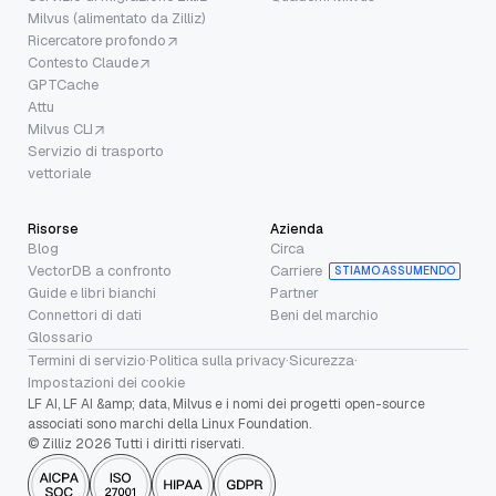
Milvus (alimentato da Zilliz)
Ricercatore profondo
Contesto Claude
GPTCache
Attu
Milvus CLI
Servizio di trasporto
vettoriale
Risorse
Azienda
Blog
Circa
VectorDB a confronto
Carriere
STIAMO ASSUMENDO
Guide e libri bianchi
Partner
Connettori di dati
Beni del marchio
Glossario
Termini di servizio
·
Politica sulla privacy
·
Sicurezza
·
Impostazioni dei cookie
LF AI, LF AI &amp; data, Milvus e i nomi dei progetti open-source
associati sono marchi della Linux Foundation.
© Zilliz 2026 Tutti i diritti riservati.