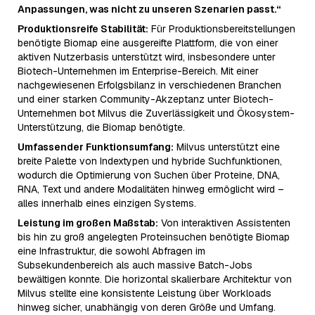
Anpassungen, was nicht zu unseren Szenarien passt.“
Produktionsreife Stabilität:
Für Produktionsbereitstellungen
benötigte Biomap eine ausgereifte Plattform, die von einer
aktiven Nutzerbasis unterstützt wird, insbesondere unter
Biotech-Unternehmen im Enterprise-Bereich. Mit einer
nachgewiesenen Erfolgsbilanz in verschiedenen Branchen
und einer starken Community-Akzeptanz unter Biotech-
Unternehmen bot Milvus die Zuverlässigkeit und Ökosystem-
Unterstützung, die Biomap benötigte.
Umfassender Funktionsumfang:
Milvus unterstützt eine
breite Palette von Indextypen und hybride Suchfunktionen,
wodurch die Optimierung von Suchen über Proteine, DNA,
RNA, Text und andere Modalitäten hinweg ermöglicht wird –
alles innerhalb eines einzigen Systems.
Leistung im großen Maßstab:
Von interaktiven Assistenten
bis hin zu groß angelegten Proteinsuchen benötigte Biomap
eine Infrastruktur, die sowohl Abfragen im
Subsekundenbereich als auch massive Batch-Jobs
bewältigen konnte. Die horizontal skalierbare Architektur von
Milvus stellte eine konsistente Leistung über Workloads
hinweg sicher, unabhängig von deren Größe und Umfang.