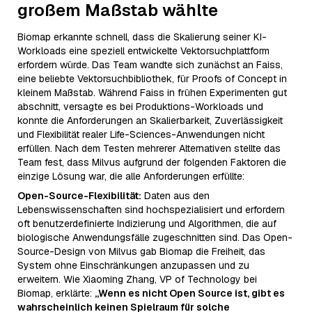
großem Maßstab wählte
Biomap erkannte schnell, dass die Skalierung seiner KI-
Workloads eine speziell entwickelte Vektorsuchplattform
erfordern würde. Das Team wandte sich zunächst an Faiss,
eine beliebte Vektorsuchbibliothek, für Proofs of Concept in
kleinem Maßstab. Während Faiss in frühen Experimenten gut
abschnitt, versagte es bei Produktions-Workloads und
konnte die Anforderungen an Skalierbarkeit, Zuverlässigkeit
und Flexibilität realer Life-Sciences-Anwendungen nicht
erfüllen. Nach dem Testen mehrerer Alternativen stellte das
Team fest, dass Milvus aufgrund der folgenden Faktoren die
einzige Lösung war, die alle Anforderungen erfüllte:
Open-Source-Flexibilität:
Daten aus den
Lebenswissenschaften sind hochspezialisiert und erfordern
oft benutzerdefinierte Indizierung und Algorithmen, die auf
biologische Anwendungsfälle zugeschnitten sind. Das Open-
Source-Design von Milvus gab Biomap die Freiheit, das
System ohne Einschränkungen anzupassen und zu
erweitern. Wie Xiaoming Zhang, VP of Technology bei
Biomap, erklärte:
„Wenn es nicht Open Source ist, gibt es
wahrscheinlich keinen Spielraum für solche