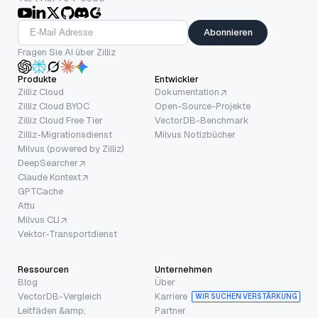
Abonnieren
Fragen Sie AI über Zilliz
Produkte
Entwickler
Zilliz Cloud
Dokumentation
Zilliz Cloud BYOC
Open-Source-Projekte
Zilliz Cloud Free Tier
VectorDB-Benchmark
Zilliz-Migrationsdienst
Milvus Notizbücher
Milvus (powered by Zilliz)
DeepSearcher
Claude Kontext
GPTCache
Attu
Milvus CLI
Vektor-Transportdienst
Ressourcen
Unternehmen
Blog
Über
VectorDB-Vergleich
Karriere
WIR SUCHEN VERSTÄRKUNG
Leitfäden &amp;
Partner