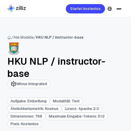
Startet kostenlos
Alle Modelle
HKU NLP / instructor-base
HKU NLP
/
instructor-
base
Milvus Integrated
Aufgabe
:
Einbettung
Modalität
:
Text
Ähnlichkeitsmetrik
:
Kosinus
Lizenz
:
Apache 2.0
Dimensionen
:
768
Maximale Eingabe-Tokens
:
512
Preis
:
Kostenlos