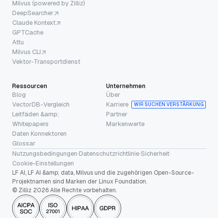
Milvus (powered by Zilliz)
DeepSearcher
Claude Kontext
GPTCache
Attu
Milvus CLI
Vektor-Transportdienst
Ressourcen
Unternehmen
Blog
Über
VectorDB-Vergleich
Karriere
WIR SUCHEN VERSTÄRKUNG
Leitfäden &amp;
Partner
Whitepapers
Markenwerte
Daten Konnektoren
Glossar
Nutzungsbedingungen
·
Datenschutzrichtlinie
·
Sicherheit
·
Cookie-Einstellungen
LF AI, LF AI &amp; data, Milvus und die zugehörigen Open-Source-
Projektnamen sind Marken der Linux Foundation.
© Zilliz 2026 Alle Rechte vorbehalten.