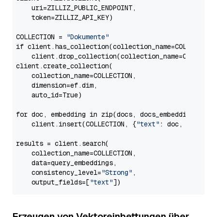
    uri=ZILLIZ_PUBLIC_ENDPOINT,

    token=ZILLIZ_API_KEY)

COLLECTION = 
"Dokumente"
if client.has_collection(collection_name=COLLECTION)
    client.drop_collection(collection_name=COLLECTIO
client.create_collection(

    collection_name=COLLECTION,

    dimension=ef.dim,

    auto_id=True)

for doc, embedding in zip(docs, docs_embeddings):

    client.insert(COLLECTION, {
"text"
: doc, 
"vector
results = client.search(

    collection_name=COLLECTION,

    data=query_embeddings,

    consistency_level=
"Strong"
,

    output_fields=[
"text"
Erzeugen von Vektoreinbettungen über