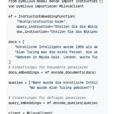
from pymilvus.model.dense import InstructorEmbedding
von pymilvus importieren MilvusClient

ef = InstructorEmbeddingFunction(

"hkunlp/instructor-base"
,

    query_instruction=
"Stellen Sie die Wikipedia-Fr
    doc_instruction=
"Stellen Sie das Wikipedia-Doku
docs = [

"Künstliche Intelligenz wurde 1956 als akademisc
"Alan Turing war die erste Person, die umfangrei
"Geboren in Maida Vale, London, wuchs Turing in 
# Einbettungen für Dokumente generieren
docs_embeddings = ef.encode_documents(docs)

queries = [
"Wann wurde die künstliche Intelligenz b
"Wo wurde Alan Turing geboren?"
]

# Einbettungen für Abfragen generieren
query_embeddings = ef.encode_queries(queries)

client = MilvusClient(
