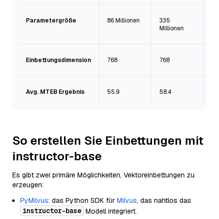
Parametergröße
86 Millionen
335
1,
Millionen
Einbettungsdimension
768
768
76
Avg. MTEB Ergebnis
55.9
58.4
58
So erstellen Sie Einbettungen mit
instructor-base
Es gibt zwei primäre Möglichkeiten, Vektoreinbettungen zu
erzeugen:
PyMilvus
: das Python SDK für
Milvus
, das nahtlos das
instructor-base
Modell integriert.