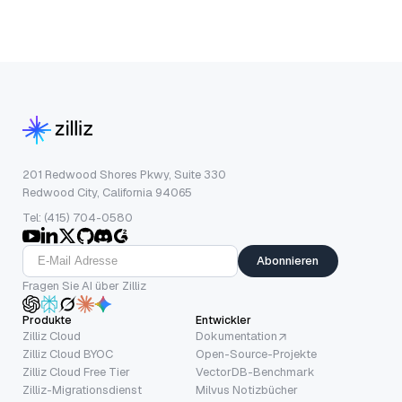
201 Redwood Shores Pkwy, Suite 330
Redwood City, California 94065
Tel: (415) 704-0580
Abonnieren
Fragen Sie AI über Zilliz
Produkte
Entwickler
Zilliz Cloud
Dokumentation
Zilliz Cloud BYOC
Open-Source-Projekte
Zilliz Cloud Free Tier
VectorDB-Benchmark
Zilliz-Migrationsdienst
Milvus Notizbücher