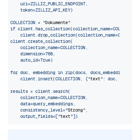
    uri=ZILLIZ_PUBLIC_ENDPOINT,

    token=ZILLIZ_API_KEY)

COLLECTION = "
Dokumente
"

if client.has_collection(collection_name=COLLECTION)
    client.drop_collection(collection_name=COLLECTIO
client.create_collection(

    collection_name=COLLECTION,

    dimension=768,

    auto_id=True)

for doc, embedding in zip(docs, docs_embeddings):

    client.insert(COLLECTION, {"
text
": doc, "
vector
results = client.search(

    collection_name=COLLECTION,

    data=query_embeddings,

    consistency_level="
Strong
",

    output_fields=["
text