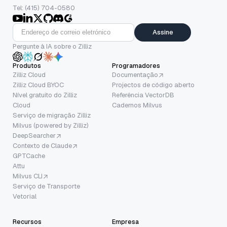
Tel: (415) 704-0580
Assine
Pergunte à IA sobre o Zilliz
Produtos
Programadores
Zilliz Cloud
Documentação
Zilliz Cloud BYOC
Projectos de código aberto
Nível gratuito do Zilliz
Referência VectorDB
Cloud
Cadernos Milvus
Serviço de migração Zilliz
Milvus (powered by Zilliz)
DeepSearcher
Contexto de Claude
GPTCache
Attu
Milvus CLI
Serviço de Transporte
Vetorial
Recursos
Empresa