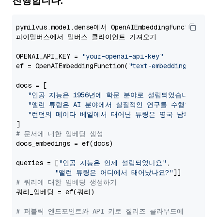
진행합니다.
pymilvus.model.dense에서 OpenAIEmbeddingFunction을
파이밀버스에서 밀버스 클라이언트 가져오기

OPENAI_API_KEY = 
"your-openai-api-key"
ef = OpenAIEmbeddingFunction(
"text-embedding-3-larg
docs = [

"인공 지능은 1956년에 학문 분야로 설립되었습니다."
,

"앨런 튜링은 AI 분야에서 실질적인 연구를 수행한 최초의
"런던의 메이다 베일에서 태어난 튜링은 영국 남부에서 자
# 문서에 대한 임베딩 생성
docs_embedings = ef(docs)

queries = [
"인공 지능은 언제 설립되었나요"
,

"앨런 튜링은 어디에서 태어났나요?"
# 쿼리에 대한 임베딩 생성하기
쿼리_임베딩 = ef(쿼리)

# 퍼블릭 엔드포인트와 API 키로 질리즈 클라우드에 연결하기