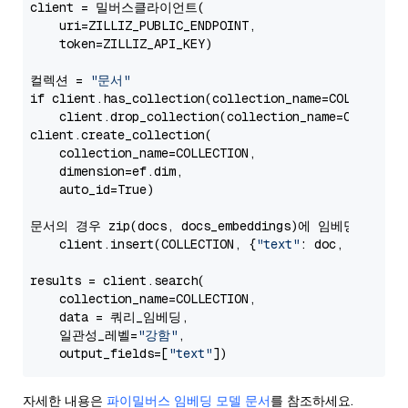
client = 밀버스클라이언트(

    uri=ZILLIZ_PUBLIC_ENDPOINT,

    token=ZILLIZ_API_KEY)

컬렉션 = 
"문서"
if client.has_collection(collection_name=COLLECTION)
    client.drop_collection(collection_name=COLLECTIO
client.create_collection(

    collection_name=COLLECTION,

    dimension=ef.dim,

    auto_id=True)

문서의 경우 zip(docs, docs_embeddings)에 임베딩합니다:

    client.insert(COLLECTION, {
"text"
: doc, 
"vector
results = client.search(

    collection_name=COLLECTION,

    data = 쿼리_임베딩,

    일관성_레벨=
"강함"
,

    output_fields=[
"text"
자세한 내용은
파이밀버스 임베딩 모델 문서
를 참조하세요.