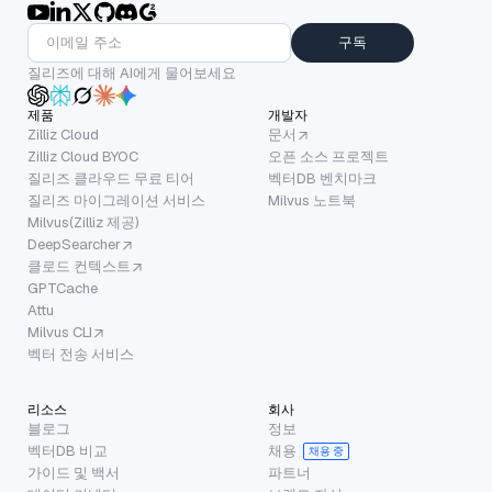
구독
질리즈에 대해 AI에게 물어보세요
제품
개발자
Zilliz Cloud
문서
Zilliz Cloud BYOC
오픈 소스 프로젝트
질리즈 클라우드 무료 티어
벡터DB 벤치마크
질리즈 마이그레이션 서비스
Milvus 노트북
Milvus(Zilliz 제공)
DeepSearcher
클로드 컨텍스트
GPTCache
Attu
Milvus CLI
벡터 전송 서비스
리소스
회사
블로그
정보
벡터DB 비교
채용
채용 중
가이드 및 백서
파트너