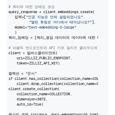
# 쿼리에 대한 임베딩 생성
query_response = client.embeddings.create(

   입력=[
"인공 지능은 언제 설립되었나요"
,

"앨런 튜링은 어디에서 태어났나요?"
],

   model=
"text-embedding-3-large"
   )

쿼리_임베딩 = [쿼리_응답.데이터의 데이터에 대한 데이터.임베
# 퍼블릭 엔드포인트와 API 키로 질리즈 클라우드에 연결하기
client = 밀버스클라이언트(

    uri=ZILLIZ_PUBLIC_ENDPOINT,

    token=ZILLIZ_API_KEY)

컬렉션 = 
"문서"
if client.has_collection(collection_name=COLLECTION)
    client.drop_collection(collection_name=COLLECTIO
client.create_collection(

    collection_name=COLLECTION,

    dimension=3072,

    auto_id=True)

문서의 경우 zip(docs, docs_embeddings)에 임베딩합니다:
