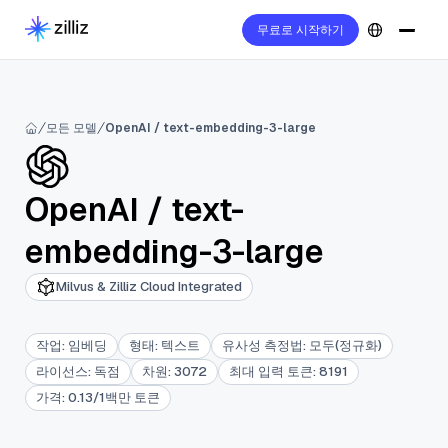
무료로 시작하기
모든 모델
OpenAI / text-embedding-3-large
OpenAI
/
text-
embedding-3-large
Milvus & Zilliz Cloud Integrated
작업
:
임베딩
형태
:
텍스트
유사성 측정법
:
모두(정규화)
라이선스
:
독점
차원
:
3072
최대 입력 토큰
:
8191
가격
:
0.13/1백만 토큰