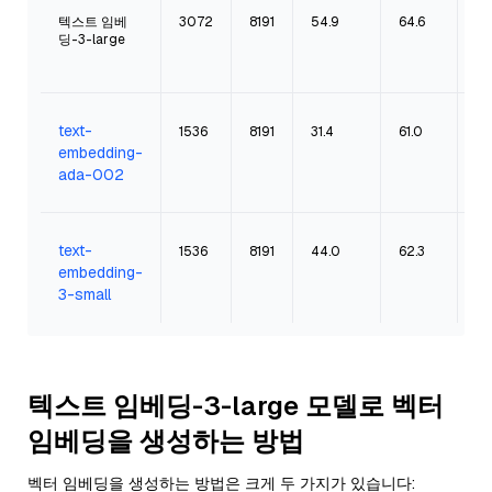
텍스트 임베
3072
8191
54.9
64.6
$0
딩-3-large
/ 
토
text-
1536
8191
31.4
61.0
$0
/ 
embedding-
토
ada-002
text-
1536
8191
44.0
62.3
$0
/ 
embedding-
토
3-small
텍스트 임베딩-3-large 모델로 벡터
임베딩을 생성하는 방법
벡터 임베딩을 생성하는 방법은 크게 두 가지가 있습니다: