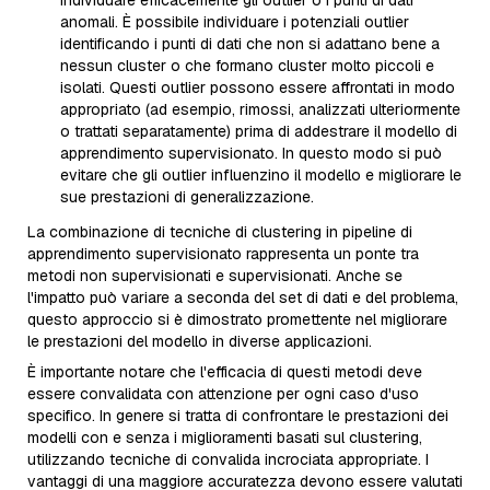
individuare efficacemente gli outlier o i punti di dati
anomali. È possibile individuare i potenziali outlier
identificando i punti di dati che non si adattano bene a
nessun cluster o che formano cluster molto piccoli e
isolati. Questi outlier possono essere affrontati in modo
appropriato (ad esempio, rimossi, analizzati ulteriormente
o trattati separatamente) prima di addestrare il modello di
apprendimento supervisionato. In questo modo si può
evitare che gli outlier influenzino il modello e migliorare le
sue prestazioni di generalizzazione.
La combinazione di tecniche di clustering in pipeline di
apprendimento supervisionato rappresenta un ponte tra
metodi non supervisionati e supervisionati. Anche se
l'impatto può variare a seconda del set di dati e del problema,
questo approccio si è dimostrato promettente nel migliorare
le prestazioni del modello in diverse applicazioni.
È importante notare che l'efficacia di questi metodi deve
essere convalidata con attenzione per ogni caso d'uso
specifico. In genere si tratta di confrontare le prestazioni dei
modelli con e senza i miglioramenti basati sul clustering,
utilizzando tecniche di convalida incrociata appropriate. I
vantaggi di una maggiore accuratezza devono essere valutati