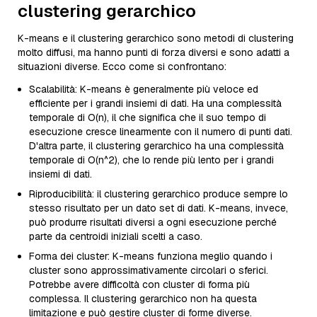
clustering gerarchico
K-means e il clustering gerarchico sono metodi di clustering
molto diffusi, ma hanno punti di forza diversi e sono adatti a
situazioni diverse. Ecco come si confrontano:
Scalabilità: K-means è generalmente più veloce ed
efficiente per i grandi insiemi di dati. Ha una complessità
temporale di O(n), il che significa che il suo tempo di
esecuzione cresce linearmente con il numero di punti dati.
D'altra parte, il clustering gerarchico ha una complessità
temporale di O(n^2), che lo rende più lento per i grandi
insiemi di dati.
Riproducibilità: il clustering gerarchico produce sempre lo
stesso risultato per un dato set di dati. K-means, invece,
può produrre risultati diversi a ogni esecuzione perché
parte da centroidi iniziali scelti a caso.
Forma dei cluster: K-means funziona meglio quando i
cluster sono approssimativamente circolari o sferici.
Potrebbe avere difficoltà con cluster di forma più
complessa. Il clustering gerarchico non ha questa
limitazione e può gestire cluster di forme diverse.