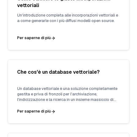
vettoriali
Un'introduzione completa alle incorporazioni vettoriali e
a come generarle con i più diffusi modelli open source.
Per saperne di più
Che cos'è un database vettoriale?
Un database vettoriale è una soluzione completamente
gestita e priva di fronzoli per l'archiviazione,
l'indicizzazione e la ricerca in un insieme massiccio di
dati non strutturati che sfrutta la potenza delle
incorporazioni dei modelli di apprendimento automatico.
Per saperne di più