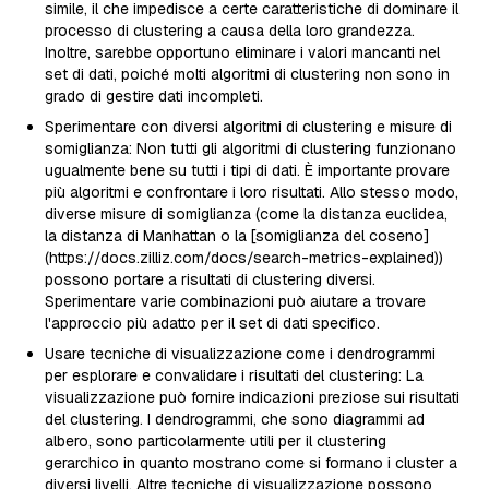
simile, il che impedisce a certe caratteristiche di dominare il
processo di clustering a causa della loro grandezza.
Inoltre, sarebbe opportuno eliminare i valori mancanti nel
set di dati, poiché molti algoritmi di clustering non sono in
grado di gestire dati incompleti.
Sperimentare con diversi algoritmi di clustering e misure di
somiglianza: Non tutti gli algoritmi di clustering funzionano
ugualmente bene su tutti i tipi di dati. È importante provare
più algoritmi e confrontare i loro risultati. Allo stesso modo,
diverse misure di somiglianza (come la distanza euclidea,
la distanza di Manhattan o la [somiglianza del coseno]
(https://docs.zilliz.com/docs/search-metrics-explained))
possono portare a risultati di clustering diversi.
Sperimentare varie combinazioni può aiutare a trovare
l'approccio più adatto per il set di dati specifico.
Usare tecniche di visualizzazione come i dendrogrammi
per esplorare e convalidare i risultati del clustering: La
visualizzazione può fornire indicazioni preziose sui risultati
del clustering. I dendrogrammi, che sono diagrammi ad
albero, sono particolarmente utili per il clustering
gerarchico in quanto mostrano come si formano i cluster a
diversi livelli. Altre tecniche di visualizzazione possono