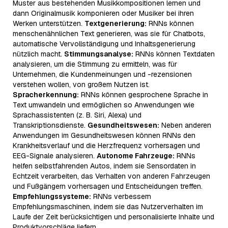
Muster aus bestehenden Musikkompositionen lernen und
dann Originalmusik komponieren oder Musiker bei ihren
Werken unterstützen.
Textgenerierung:
RNNs können
menschenähnlichen Text generieren, was sie für Chatbots,
automatische Vervollständigung und Inhaltsgenerierung
nützlich macht.
Stimmungsanalyse:
RNNs können Textdaten
analysieren, um die Stimmung zu ermitteln, was für
Unternehmen, die Kundenmeinungen und -rezensionen
verstehen wollen, von großem Nutzen ist.
Spracherkennung:
RNNs können gesprochene Sprache in
Text umwandeln und ermöglichen so Anwendungen wie
Sprachassistenten (z. B. Siri, Alexa) und
Transkriptionsdienste.
Gesundheitswesen:
Neben anderen
Anwendungen im Gesundheitswesen können RNNs den
Krankheitsverlauf und die Herzfrequenz vorhersagen und
EEG-Signale analysieren.
Autonome Fahrzeuge:
RNNs
helfen selbstfahrenden Autos, indem sie Sensordaten in
Echtzeit verarbeiten, das Verhalten von anderen Fahrzeugen
und Fußgängern vorhersagen und Entscheidungen treffen.
Empfehlungssysteme:
RNNs verbessern
Empfehlungsmaschinen, indem sie das Nutzerverhalten im
Laufe der Zeit berücksichtigen und personalisierte Inhalte und
Produktvorschläge liefern.