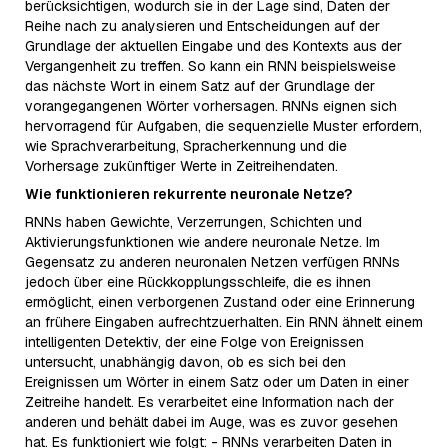
berücksichtigen, wodurch sie in der Lage sind, Daten der
Reihe nach zu analysieren und Entscheidungen auf der
Grundlage der aktuellen Eingabe und des Kontexts aus der
Vergangenheit zu treffen. So kann ein RNN beispielsweise
das nächste Wort in einem Satz auf der Grundlage der
vorangegangenen Wörter vorhersagen. RNNs eignen sich
hervorragend für Aufgaben, die sequenzielle Muster erfordern,
wie Sprachverarbeitung, Spracherkennung und die
Vorhersage zukünftiger Werte in Zeitreihendaten.
Wie funktionieren rekurrente neuronale Netze?
RNNs haben Gewichte, Verzerrungen, Schichten und
Aktivierungsfunktionen wie andere neuronale Netze. Im
Gegensatz zu anderen neuronalen Netzen verfügen RNNs
jedoch über eine Rückkopplungsschleife, die es ihnen
ermöglicht, einen verborgenen Zustand oder eine Erinnerung
an frühere Eingaben aufrechtzuerhalten. Ein RNN ähnelt einem
intelligenten Detektiv, der eine Folge von Ereignissen
untersucht, unabhängig davon, ob es sich bei den
Ereignissen um Wörter in einem Satz oder um Daten in einer
Zeitreihe handelt. Es verarbeitet eine Information nach der
anderen und behält dabei im Auge, was es zuvor gesehen
hat. Es funktioniert wie folgt: - RNNs verarbeiten Daten in