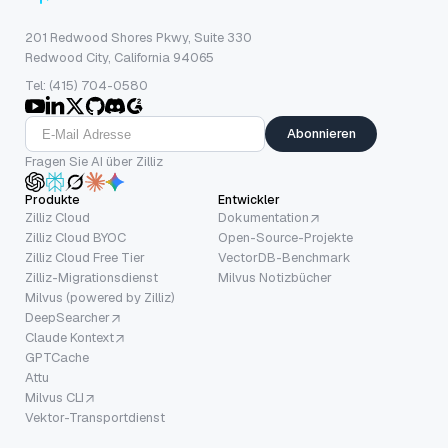
201 Redwood Shores Pkwy, Suite 330
Redwood City, California 94065
Tel: (415) 704-0580
Abonnieren
Fragen Sie AI über Zilliz
Produkte
Entwickler
Zilliz Cloud
Dokumentation
Zilliz Cloud BYOC
Open-Source-Projekte
Zilliz Cloud Free Tier
VectorDB-Benchmark
Zilliz-Migrationsdienst
Milvus Notizbücher
Milvus (powered by Zilliz)
DeepSearcher
Claude Kontext
GPTCache
Attu
Milvus CLI
Vektor-Transportdienst