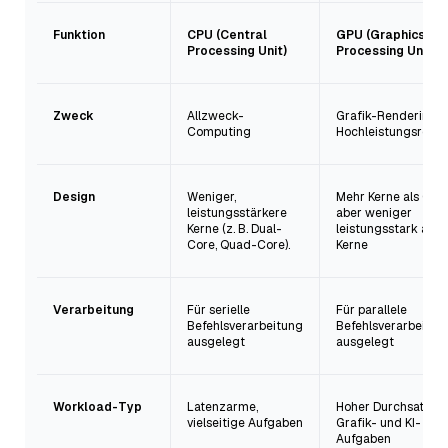
Funktion
CPU (Central
GPU (Graphics
Processing Unit)
Processing Unit)
Zweck
Allzweck-
Grafik-Rendering 
Computing
Hochleistungsrech
Design
Weniger,
Mehr Kerne als CPU
leistungsstärkere
aber weniger
Kerne (z. B. Dual-
leistungsstark als 
Core, Quad-Core).
Kerne
Verarbeitung
Für serielle
Für parallele
Befehlsverarbeitung
Befehlsverarbeitun
ausgelegt
ausgelegt
Workload-Typ
Latenzarme,
Hoher Durchsatz fü
vielseitige Aufgaben
Grafik- und KI-
Aufgaben