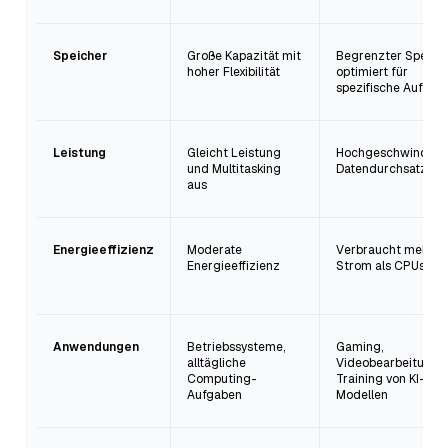
Speicher
Große Kapazität mit
Begrenzter Speiche
hoher Flexibilität
optimiert für
spezifische Aufgab
Leistung
Gleicht Leistung
Hochgeschwindigke
und Multitasking
Datendurchsatz
aus
Energieeffizienz
Moderate
Verbraucht mehr
Energieeffizienz
Strom als CPUs
Anwendungen
Betriebssysteme,
Gaming,
alltägliche
Videobearbeitung,
Computing-
Training von KI-
Aufgaben
Modellen