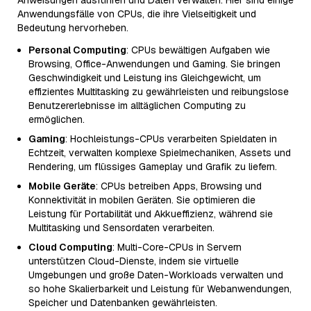
Anweisungen ausführen und Daten verwalten. Hier sind einige
Anwendungsfälle von CPUs, die ihre Vielseitigkeit und
Bedeutung hervorheben.
Personal Computing
: CPUs bewältigen Aufgaben wie
Browsing, Office-Anwendungen und Gaming. Sie bringen
Geschwindigkeit und Leistung ins Gleichgewicht, um
effizientes Multitasking zu gewährleisten und reibungslose
Benutzererlebnisse im alltäglichen Computing zu
ermöglichen.
Gaming
: Hochleistungs-CPUs verarbeiten Spieldaten in
Echtzeit, verwalten komplexe Spielmechaniken, Assets und
Rendering, um flüssiges Gameplay und Grafik zu liefern.
Mobile Geräte
: CPUs betreiben Apps, Browsing und
Konnektivität in mobilen Geräten. Sie optimieren die
Leistung für Portabilität und Akkueffizienz, während sie
Multitasking und Sensordaten verarbeiten.
Cloud Computing
: Multi-Core-CPUs in Servern
unterstützen Cloud-Dienste, indem sie virtuelle
Umgebungen und große Daten-Workloads verwalten und
so hohe Skalierbarkeit und Leistung für Webanwendungen,
Speicher und Datenbanken gewährleisten.