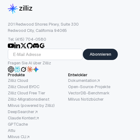
201 Redwood Shores Pkwy, Suite 330
Redwood City, California 94065
Tel: (415) 704-0580
Abonnieren
Fragen Sie AI über Zilliz
Produkte
Entwickler
Zilliz Cloud
Dokumentation
Zilliz Cloud BYOC
Open-Source-Projekte
Zilliz Cloud Free Tier
VectorDB-Benchmark
Zilliz-Migrationsdienst
Milvus Notizbücher
Milvus (powered by Zilliz)
DeepSearcher
Claude Kontext
GPTCache
Attu
Milvus CLI