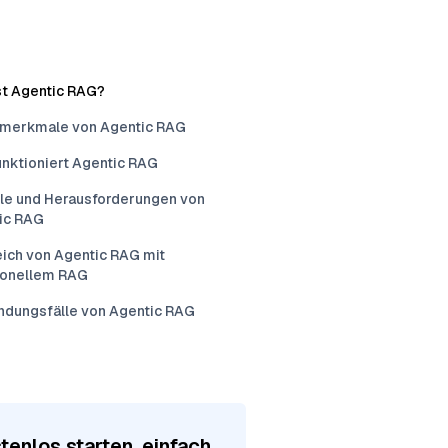
st Agentic RAG?
merkmale von Agentic RAG
unktioniert Agentic RAG
ile und Herausforderungen von
ic RAG
eich von Agentic RAG mit
tionellem RAG
dungsfälle von Agentic RAG
tenlos starten, einfach