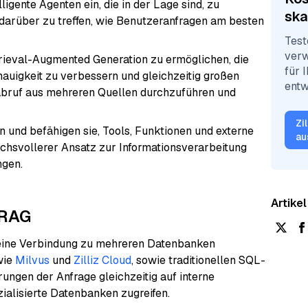
ligente Agenten ein, die in der Lage sind, zu
ska
darüber zu treffen, wie Benutzeranfragen am besten
Test
verw
rieval-Augmented Generation zu ermöglichen, die
für 
auigkeit zu verbessern und gleichzeitig großen
entw
abruf aus mehreren Quellen durchzuführen und
Zi
und befähigen sie, Tools, Funktionen und externe
au
chsvollerer Ansatz zur Informationsverarbeitung
ngen.
Artikel
 RAG
eine Verbindung zu mehreren Datenbanken
wie
Milvus
und
Zilliz Cloud
, sowie traditionellen SQL-
ngen der Anfrage gleichzeitig auf interne
alisierte Datenbanken zugreifen.