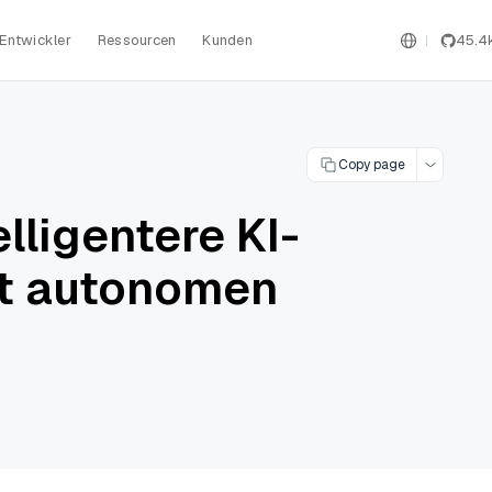
Entwickler
Ressourcen
Kunden
45.4
Copy page
lligentere KI-
it autonomen