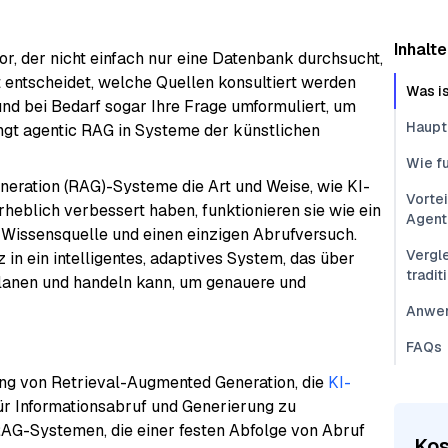
Inhalte
or, der nicht einfach nur eine Datenbank durchsucht,
nt entscheidet, welche Quellen konsultiert werden
Was i
 und bei Bedarf sogar Ihre Frage umformuliert, um
Haupt
ngt agentic RAG in Systeme der künstlichen
Wie f
neration (RAG)-Systeme die Art und Weise, wie KI-
Vorte
heblich verbessert haben, funktionieren sie wie ein
Agent
 Wissensquelle und einen einzigen Abrufversuch.
Vergl
in ein intelligentes, adaptives System, das über
tradi
lanen und handeln kann, um genauere und
Anwen
FAQs
ung von Retrieval-Augmented Generation, die
KI-
r Informationsabruf und Generierung zu
 RAG-Systemen, die einer festen Abfolge von Abruf
Kos