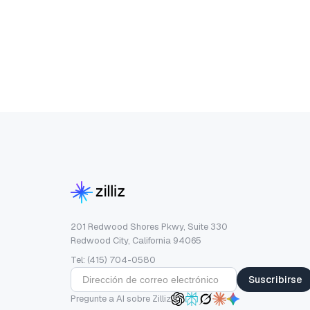
201 Redwood Shores Pkwy, Suite 330
Redwood City, California 94065
Tel: (415) 704-0580
Suscribirse
Pregunte a AI sobre Zilliz