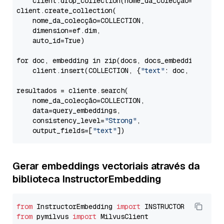
    client.drop_collection(nome_da_colecção=COLLECTI
client.create_collection(

    nome_da_colecção=COLLECTION,

    dimension=ef.dim,

    auto_id=True)

for doc, embedding in zip(docs, docs_embeddings):

    client.insert(COLLECTION, {
"text"
: doc, 
"vetor"
resultados = cliente.search(

    nome_da_colecção=COLLECTION,

    data=query_embeddings,

    consistency_level=
"Strong"
,

    output_fields=[
"text"
Gerar embeddings vectoriais através da
biblioteca InstructorEmbedding
from
 InstructorEmbedding 
import
from
 pymilvus 
import
 MilvusClient
