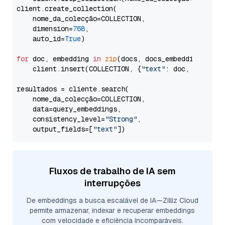
client.create_collection(

    nome_da_colecção=COLLECTION,

    dimension=
768
,

    auto_id=
True
)

for
 doc, embedding 
in
zip
(docs, docs_embeddings):

    client.insert(COLLECTION, {
"text"
: doc, 
"vetor"
resultados = cliente.search(

    nome_da_colecção=COLLECTION,

    data=query_embeddings,

    consistency_level=
"Strong"
,

    output_fields=[
"text"
Fluxos de trabalho de IA sem
interrupções
De embeddings a busca escalável de IA—Zilliz Cloud
permite armazenar, indexar e recuperar embeddings
com velocidade e eficiência incomparáveis.