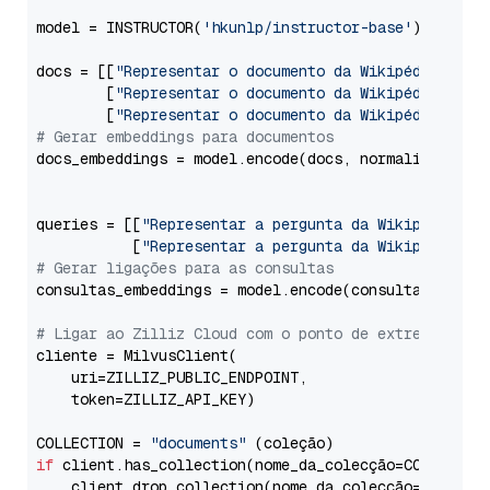
model = INSTRUCTOR(
'hkunlp/instructor-base'
)

docs = [[
"Representar o documento da Wikipédia para
        [
"Representar o documento da Wikipédia para
        [
"Representar o documento da Wikipédia para
# Gerar embeddings para documentos
docs_embeddings = model.encode(docs, normalize_embe
queries = [[
"Representar a pergunta da Wikipédia pa
           [
"Representar a pergunta da Wikipédia pa
# Gerar ligações para as consultas
consultas_embeddings = model.encode(consultas, norm
# Ligar ao Zilliz Cloud com o ponto de extremidade 
cliente = MilvusClient(

    uri=ZILLIZ_PUBLIC_ENDPOINT,

    token=ZILLIZ_API_KEY)

COLLECTION = 
"documents"
if
 client.has_collection(nome_da_colecção=COLLECTION
    client.drop_collection(nome_da_colecção=COLLECTI