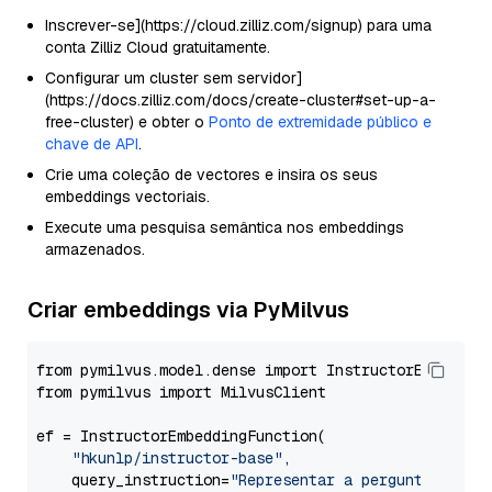
Inscrever-se](https://cloud.zilliz.com/signup) para uma
conta Zilliz Cloud gratuitamente.
Configurar um cluster sem servidor]
(https://docs.zilliz.com/docs/create-cluster#set-up-a-
free-cluster) e obter o
Ponto de extremidade público e
chave de API
.
Crie uma coleção de vectores e insira os seus
embeddings vectoriais.
Execute uma pesquisa semântica nos embeddings
armazenados.
Criar embeddings via PyMilvus
from pymilvus.model.dense import InstructorEmbedding
from pymilvus import MilvusClient

ef = InstructorEmbeddingFunction(

"hkunlp/instructor-base"
,

    query_instruction=
"Representar a pergunta da Wi