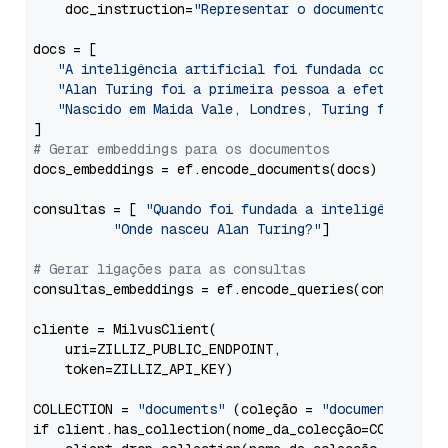
    doc_instruction=
"Representar o documento da Wik
docs = [

"A inteligência artificial foi fundada como disc
"Alan Turing foi a primeira pessoa a efetuar inv
"Nascido em Maida Vale, Londres, Turing foi cria
# Gerar embeddings para os documentos
docs_embeddings = ef.encode_documents(docs)

consultas = [ 
"Quando foi fundada a inteligência ar
"Onde nasceu Alan Turing?"
]

# Gerar ligações para as consultas
consultas_embeddings = ef.encode_queries(consultas)

cliente = MilvusClient(

    uri=ZILLIZ_PUBLIC_ENDPOINT,

    token=ZILLIZ_API_KEY)

COLLECTION = 
"documents"
 (coleção = 
"documentos"
)

if client.has_collection(nome_da_colecção=COLLECTION