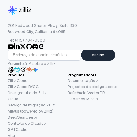
201 Redwood Shores Pkwy, Suite 330
Redwood City, California 94065
Tel: (415) 704-0580
Assine
Pergunte à IA sobre o Zilliz
Produtos
Programadores
Zilliz Cloud
Documentação
Zilliz Cloud BYOC
Projectos de código aberto
Nível gratuito do Zilliz
Referência VectorDB
Cloud
Cadernos Milvus
Serviço de migração Zilliz
Milvus (powered by Zilliz)
DeepSearcher
Contexto de Claude
GPTCache
Attu