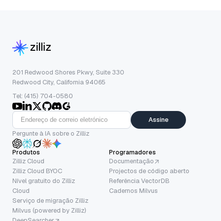
201 Redwood Shores Pkwy, Suite 330
Redwood City, California 94065
Tel: (415) 704-0580
Assine
Pergunte à IA sobre o Zilliz
Produtos
Programadores
Zilliz Cloud
Documentação
Zilliz Cloud BYOC
Projectos de código aberto
Nível gratuito do Zilliz
Referência VectorDB
Cloud
Cadernos Milvus
Serviço de migração Zilliz
Milvus (powered by Zilliz)
DeepSearcher