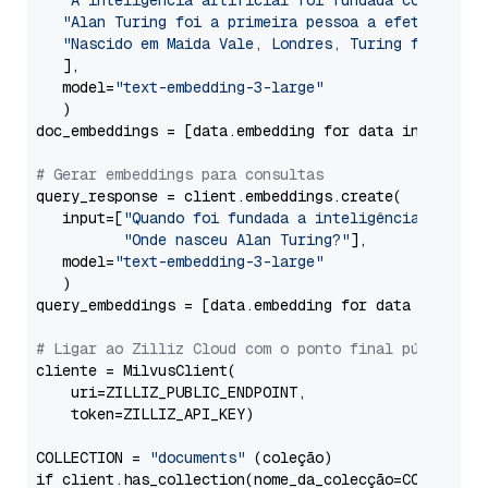
"A inteligência artificial foi fundada como disc
"Alan Turing foi a primeira pessoa a efetuar inv
"Nascido em Maida Vale, Londres, Turing foi cria
   ],

   model=
"text-embedding-3-large"
   )

doc_embeddings = [data.embedding for data in doc_res
# Gerar embeddings para consultas
query_response = client.embeddings.create(

   input=[
"Quando foi fundada a inteligência artifi
"Onde nasceu Alan Turing?"
],

   model=
"text-embedding-3-large"
   )

query_embeddings = [data.embedding for data in query
# Ligar ao Zilliz Cloud com o ponto final público e
cliente = MilvusClient(

    uri=ZILLIZ_PUBLIC_ENDPOINT,

    token=ZILLIZ_API_KEY)

COLLECTION = 
"documents"
 (coleção)

if client.has_collection(nome_da_colecção=COLLECTION