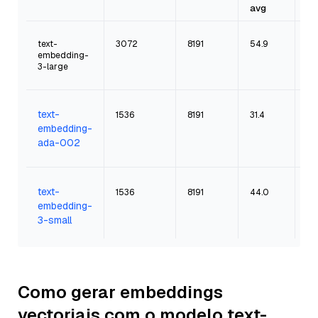
avg
text-
3072
8191
54.9
64
embedding-
3-large
text-
1536
8191
31.4
61
embedding-
ada-002
text-
1536
8191
44.0
62
embedding-
3-small
Como gerar embeddings
vectoriais com o modelo text-