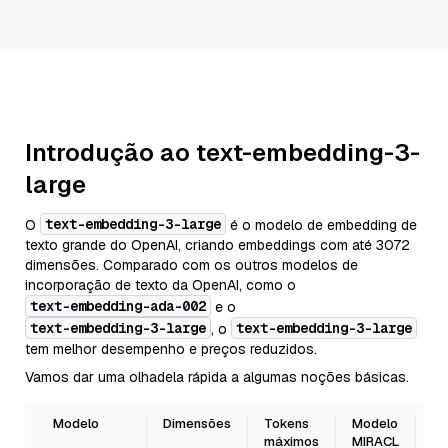
Introdução ao text-embedding-3-
large
text-embedding-3-large
O
é o modelo de embedding de
texto grande do OpenAI, criando embeddings com até 3072
dimensões. Comparado com os outros modelos de
incorporação de texto da OpenAI, como o
text-embedding-ada-002
e o
text-embedding-3-large
text-embedding-3-large
, o
tem melhor desempenho e preços reduzidos.
Vamos dar uma olhadela rápida a algumas noções básicas.
Modelo
Dimensões
Tokens
Modelo
M
máximos
MIRACL
av