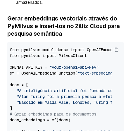
armazenados.
Gerar embeddings vectoriais através do
PyMilvus e inseri-los no Zilliz Cloud para
pesquisa semântica
from pymilvus.model.dense import OpenAIEmbeddingFunc
from pymilvus import MilvusClient

OPENAI_API_KEY = 
"your-openai-api-key"
ef = OpenAIEmbeddingFunction(
"text-embedding-3-larg
docs = [

"A inteligência artificial foi fundada como disc
"Alan Turing foi a primeira pessoa a efetuar inv
"Nascido em Maida Vale, Londres, Turing foi cria
# Gerar embeddings para os documentos
docs_embeddings = ef(docs)
