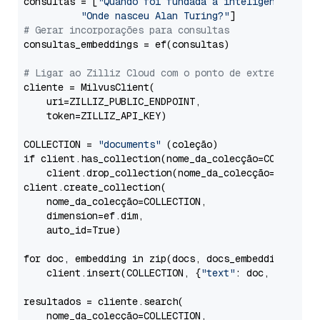
consultas = [
"Quando foi fundada a inteligência art
"Onde nasceu Alan Turing?"
# Gerar incorporações para consultas
consultas_embeddings = ef(consultas)

# Ligar ao Zilliz Cloud com o ponto de extremidade 
cliente = MilvusClient(

    uri=ZILLIZ_PUBLIC_ENDPOINT,

    token=ZILLIZ_API_KEY)

COLLECTION = 
"documents"
 (coleção)

if client.has_collection(nome_da_colecção=COLLECTION
    client.drop_collection(nome_da_colecção=COLLECTI
client.create_collection(

    nome_da_colecção=COLLECTION,

    dimension=ef.dim,

    auto_id=True)

for doc, embedding in zip(docs, docs_embeddings):

    client.insert(COLLECTION, {
"text"
: doc, 
"vetor"
resultados = cliente.search(

    nome_da_colecção=COLLECTION,
