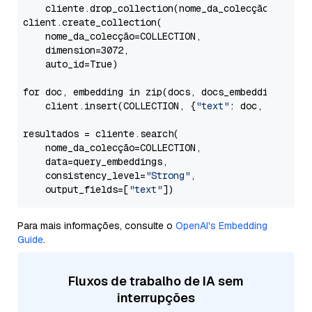
    cliente.drop_collection(nome_da_colecção=COLLECT
client.create_collection(

    nome_da_colecção=COLLECTION,

    dimension=3072,

    auto_id=True)

for doc, embedding in zip(docs, docs_embeddings):

    client.insert(COLLECTION, {
"text"
: doc, 
"vetor"
resultados = cliente.search(

    nome_da_colecção=COLLECTION,

    data=query_embeddings,

    consistency_level=
"Strong"
,

    output_fields=[
"text"
Para mais informações, consulte o
OpenAI's Embedding
Guide
.
Fluxos de trabalho de IA sem
interrupções