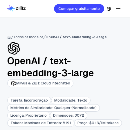
Começar gratuitamente
Todos os modelos
OpenAI / text-embedding-3-large
OpenAI
/
text-
embedding-3-large
Milvus & Zilliz Cloud Integrated
Tarefa
:
Incorporação
Modalidade
:
Texto
Métrica de Similaridade
:
Qualquer (Normalizado)
Licença
:
Proprietário
Dimensões
:
3072
Tokens Máximos de Entrada
:
8191
Preço
:
$0.13/1M tokens