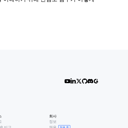
스
회사
그
정보
B 비교
채용
채용 중