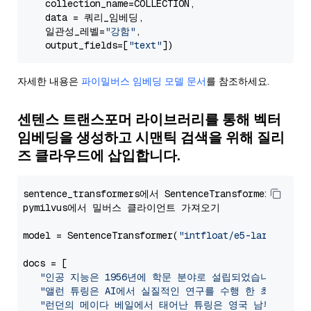
    collection_name=COLLECTION,

    data = 쿼리_임베딩,

    일관성_레벨=
"강함"
,

    output_fields=[
"text"
자세한 내용은
파이밀버스 임베딩 모델 문서
를 참조하세요.
센텐스 트랜스포머 라이브러리를 통해 벡터
임베딩을 생성하고 시맨틱 검색을 위해 질리
즈 클라우드에 삽입합니다.
sentence_transformers에서 SentenceTransformer를 가져
pymilvus에서 밀버스 클라이언트 가져오기

model = SentenceTransformer(
"intfloat/e5-large-v2"
)

docs = [

"인공 지능은 1956년에 학문 분야로 설립되었습니다."
,

"앨런 튜링은 AI에서 실질적인 연구를 수행 한 최초의 사
"런던의 메이다 베일에서 태어난 튜링은 영국 남부에서 자