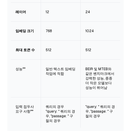
레이어
12
24
임베딩 크기
768
1024
최대 토큰 수
512
512
성능**
일반 텍스트 임베딩
BEIR 및 MTEB와
작업에 적합
같은 벤치마크에서
강력한 성능, 종종
더 작은 모델보다
성능이 뛰어남
입력 접두사
쿼리의 경우
"query: " 쿼리의 경
요구 사항**
"query: " 쿼리의 경
우, "passage: " 구
우, "passage: " 구
절의 경우
절의 경우