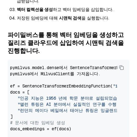
급받습니다.
벡터 컬렉션을 생성
하고 벡터 임베딩을 삽입합니다.
저장된 임베딩에 대해
시맨틱 검색
을 실행합니다.
파이밀버스를 통해 벡터 임베딩을 생성하고
질리즈 클라우드에 삽입하여 시맨틱 검색을
진행합니다.
pymilvus.model.dense에서 SentenceTransformerEmbedd
pymilvus에서 MilvusClient를 가져옵니다.

ef = SentenceTransformerEmbeddingFunction(
"intfloat
docs = [

"인공 지능은 1956 년에 학문 분야로 설립되었습니다."
,

"앨런 튜링은 AI 분야에서 실질적인 연구를 수행 한 최초
"런던의 메이다 베일에서 태어난 튜링은 잉글랜드 남부에서
# 문서에 대한 임베딩 생성
docs_embedings = ef(docs)
