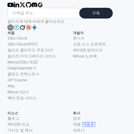
구독
질리즈에 대해 AI에게 물어보세요
제품
개발자
Zilliz Cloud
문서
Zilliz Cloud BYOC
오픈 소스 프로젝트
질리즈 클라우드 무료 티어
벡터DB 벤치마크
질리즈 마이그레이션 서비스
Milvus 노트북
Milvus(Zilliz 제공)
DeepSearcher
클로드 컨텍스트
GPTCache
Attu
Milvus CLI
벡터 전송 서비스
리소스
회사
블로그
정보
벡터DB 비교
채용
채용 중
가이드 및 백서
파트너