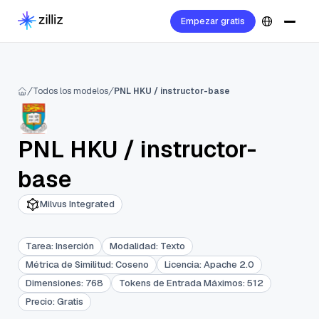
Empezar gratis
Todos los modelos
PNL HKU / instructor-base
PNL HKU
/
instructor-
base
Milvus Integrated
Tarea
:
Inserción
Modalidad
:
Texto
Métrica de Similitud
:
Coseno
Licencia
:
Apache 2.0
Dimensiones
:
768
Tokens de Entrada Máximos
:
512
Precio
:
Gratis