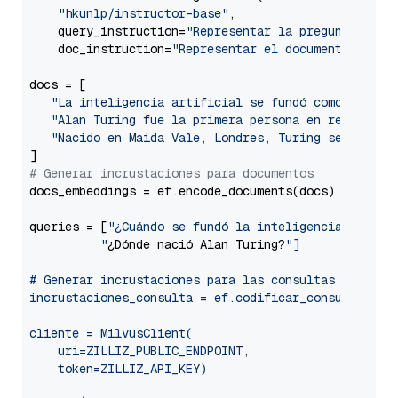
"hkunlp/instructor-base"
,

    query_instruction=
"Representar la pregunta de W
    doc_instruction=
"Representar el documento de Wi
docs = [

"La inteligencia artificial se fundó como discip
"Alan Turing fue la primera persona en realizar 
"Nacido en Maida Vale, Londres, Turing se crió e
# Generar incrustaciones para documentos
docs_embeddings = ef.encode_documents(docs)

queries = [
"¿Cuándo se fundó la inteligencia artific
          "
¿Dónde nació Alan Turing?
"]

# Generar incrustaciones para las consultas

incrustaciones_consulta = ef.codificar_consultas(con
cliente = MilvusClient(

    uri=ZILLIZ_PUBLIC_ENDPOINT,

    token=ZILLIZ_API_KEY)
