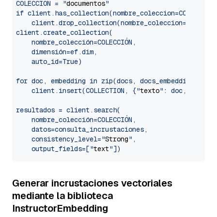
COLECCIÓN = "
documentos
"

if client.has_collection(nombre_coleccion=COLECCION)
    client.drop_collection(nombre_coleccion=COLECCIO
client.create_collection(

    nombre_colección=COLECCIÓN,

    dimensión=ef.dim,

    auto_id=True)

for doc, embedding in zip(docs, docs_embeddings):

    client.insert(COLLECTION, {"
texto
": doc, "
vecto
resultados = client.search(

    nombre_colección=COLECCIÓN,

    datos=consulta_incrustaciones,

    consistency_level="
Strong
",

    output_fields=["
text
Generar incrustaciones vectoriales
mediante la biblioteca
InstructorEmbedding