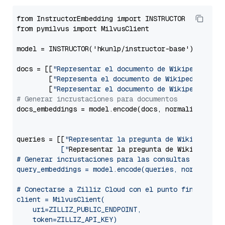
from InstructorEmbedding import INSTRUCTOR

from pymilvus import MilvusClient

model = INSTRUCTOR('hkunlp/instructor-base')

docs = [[
"Representar el documento de Wikipedia par
        [
"Representa el documento de Wikipedia para
        [
"Representar el documento de Wikipedia par
# Generar incrustaciones para documentos
docs_embeddings = model.encode(docs, normalize_embed
queries = [[
"Representar la pregunta de Wikipedia p
           ["
Representar la pregunta de Wikipedia p
# Generar incrustaciones para las consultas

query_embeddings = model.encode(queries, normalize_e
# Conectarse a Zilliz Cloud con el punto final públi
client = MilvusClient(

    uri=ZILLIZ_PUBLIC_ENDPOINT,

    token=ZILLIZ_API_KEY)
