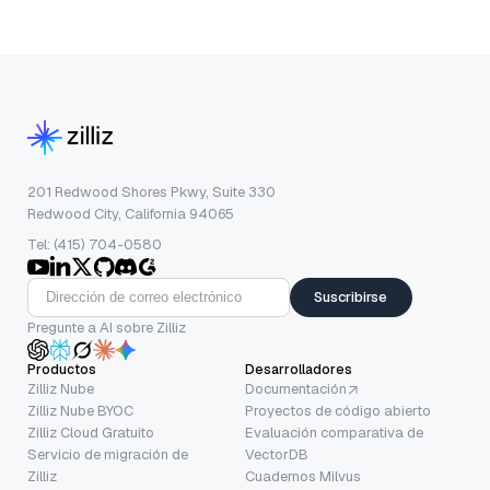
201 Redwood Shores Pkwy, Suite 330
Redwood City, California 94065
Tel: (415) 704-0580
Suscribirse
Pregunte a AI sobre Zilliz
Productos
Desarrolladores
Zilliz Nube
Documentación
Zilliz Nube BYOC
Proyectos de código abierto
Zilliz Cloud Gratuito
Evaluación comparativa de
Servicio de migración de
VectorDB
Zilliz
Cuadernos Milvus