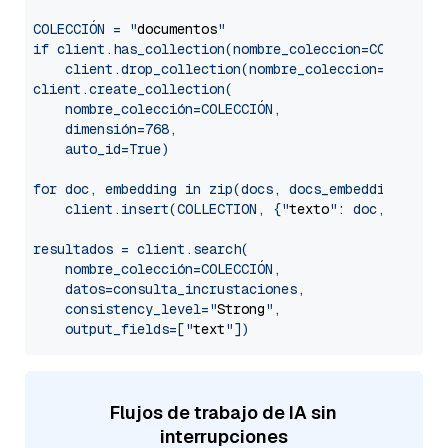
COLECCIÓN = "
documentos
"

if client.has_collection(nombre_coleccion=COLECCION)
    client.drop_collection(nombre_coleccion=COLECCIO
client.create_collection(

    nombre_colección=COLECCIÓN,

    dimensión=768,

    auto_id=True)

for doc, embedding in zip(docs, docs_embeddings):

    client.insert(COLLECTION, {"
texto
": doc, "
vecto
resultados = client.search(

    nombre_colección=COLECCIÓN,

    datos=consulta_incrustaciones,

    consistency_level="
Strong
",

    output_fields=["
text
Flujos de trabajo de IA sin
interrupciones