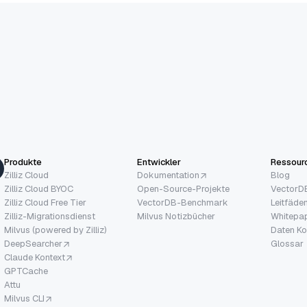
Produkte
Entwickler
Ressour
Zilliz Cloud
Dokumentation
Blog
Zilliz Cloud BYOC
Open-Source-Projekte
VectorDB
Zilliz Cloud Free Tier
VectorDB-Benchmark
Leitfäde
Zilliz-Migrationsdienst
Milvus Notizbücher
Whitepa
Milvus (powered by Zilliz)
Daten Ko
DeepSearcher
Glossar
Claude Kontext
GPTCache
Attu
Milvus CLI