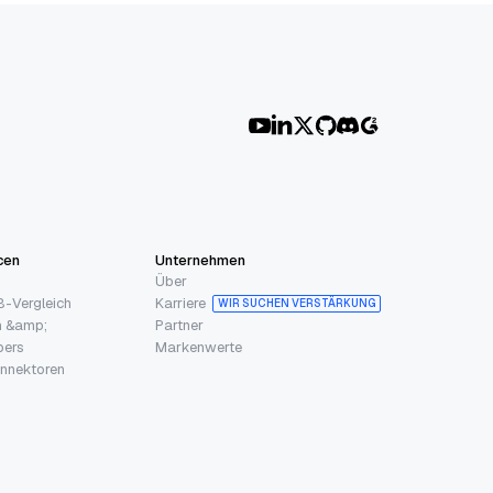
cen
Unternehmen
Über
-Vergleich
Karriere
WIR SUCHEN VERSTÄRKUNG
n &amp;
Partner
pers
Markenwerte
nnektoren