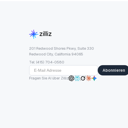
201 Redwood Shores Pkwy, Suite 330
Redwood City, California 94065
Tel: (415) 704-0580
Abonnieren
Fragen Sie AI über Zilliz