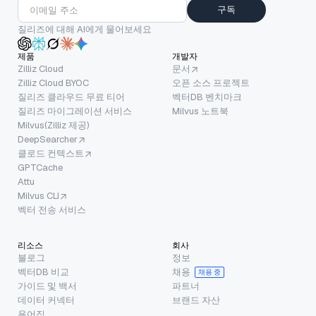
구독
질리즈에 대해 AI에게 물어보세요
제품
개발자
Zilliz Cloud
문서
Zilliz Cloud BYOC
오픈 소스 프로젝트
질리즈 클라우드 무료 티어
벡터DB 벤치마크
질리즈 마이그레이션 서비스
Milvus 노트북
Milvus(Zilliz 제공)
DeepSearcher
클로드 컨텍스트
GPTCache
Attu
Milvus CLI
벡터 전송 서비스
리소스
회사
블로그
정보
벡터DB 비교
채용
채용 중
가이드 및 백서
파트너
데이터 커넥터
브랜드 자산
용어집