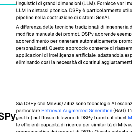
linguistici di grandi dimensioni (LLM). Fornisce vari mo
LLM in sintassi pitonica. DSPy è particolarmente utile
pipeline nella costruzione di sistemi GenAI.
A differenza delle tecniche tradizionali di ingegneria
modifica manuale dei prompt, DSPy apprende esempi 
apprendimento per generare automaticamente prompt o
personalizzati. Questo approccio consente di riassem
applicazioni di intelligenza artificiale, adattandola e
eliminando così la necessità di continui aggiustament
Sia DSPy che Milvus/Zilliz sono tecnologie AI essenzi
particolare
Retrieval Augmented Generation
(RAG). L'
DSPy
gestito) nel flusso di lavoro di DSPy tramite il client
M
le efficienti capacità di ricerca per similarità di Milv
programmatica dei prompt di DSPy. Questa potente c