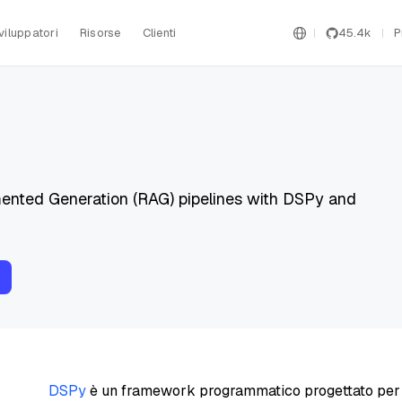
viluppatori
Risorse
Clienti
45.4k
P
ented Generation (RAG) pipelines with DSPy and
DSPy
è un framework programmatico progettato per ot