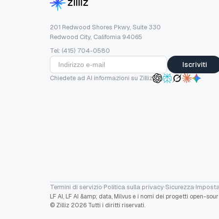
201 Redwood Shores Pkwy, Suite 330
Redwood City, California 94065
Tel: (415) 704-0580
Iscriviti
Chiedete ad AI informazioni su Zilliz
Termini di servizio
·
Politica sulla privacy
·
Sicurezza
·
Imposta
LF AI, LF AI &amp; data, Milvus e i nomi dei progetti open-sou
© Zilliz 2026 Tutti i diritti riservati.