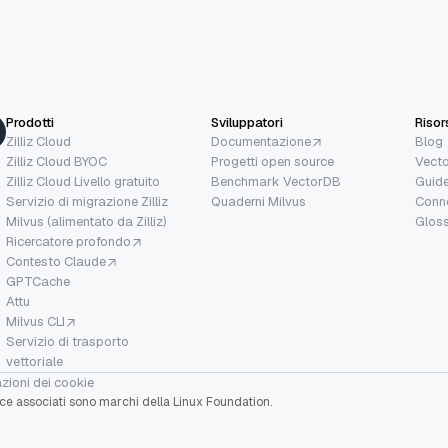
Prodotti
Sviluppatori
Risor
Zilliz Cloud
Documentazione
Blog
Zilliz Cloud BYOC
Progetti open source
Vecto
Zilliz Cloud Livello gratuito
Benchmark VectorDB
Guide
Servizio di migrazione Zilliz
Quaderni Milvus
Conne
Milvus (alimentato da Zilliz)
Gloss
Ricercatore profondo
Contesto Claude
GPTCache
Attu
Milvus CLI
Servizio di trasporto
vettoriale
zioni dei cookie
rce associati sono marchi della Linux Foundation.