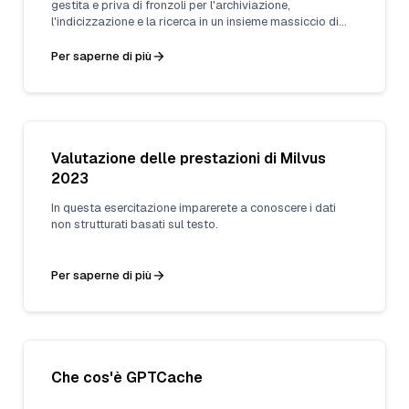
gestita e priva di fronzoli per l'archiviazione,
l'indicizzazione e la ricerca in un insieme massiccio di
dati non strutturati che sfrutta la potenza delle
incorporazioni dei modelli di apprendimento automatico.
Per saperne di più
Valutazione delle prestazioni di Milvus
2023
In questa esercitazione imparerete a conoscere i dati
non strutturati basati sul testo.
Per saperne di più
Che cos'è GPTCache