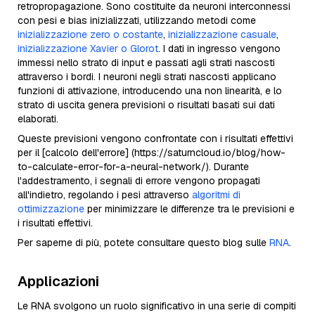
retropropagazione. Sono costituite da neuroni interconnessi
con pesi e bias inizializzati, utilizzando metodi come
inizializzazione zero o costante
,
inizializzazione casuale
,
inizializzazione Xavier o Glorot
. I dati in ingresso vengono
immessi nello strato di input e passati agli strati nascosti
attraverso i bordi. I neuroni negli strati nascosti applicano
funzioni di attivazione, introducendo una non linearità, e lo
strato di uscita genera previsioni o risultati basati sui dati
elaborati.
Queste previsioni vengono confrontate con i risultati effettivi
per il [calcolo dell'errore] (https://saturncloud.io/blog/how-
to-calculate-error-for-a-neural-network/). Durante
l'addestramento, i segnali di errore vengono propagati
all'indietro, regolando i pesi attraverso
algoritmi di
ottimizzazione
per minimizzare le differenze tra le previsioni e
i risultati effettivi.
Per saperne di più, potete consultare questo blog sulle
RNA
.
Applicazioni
Le RNA svolgono un ruolo significativo in una serie di compiti