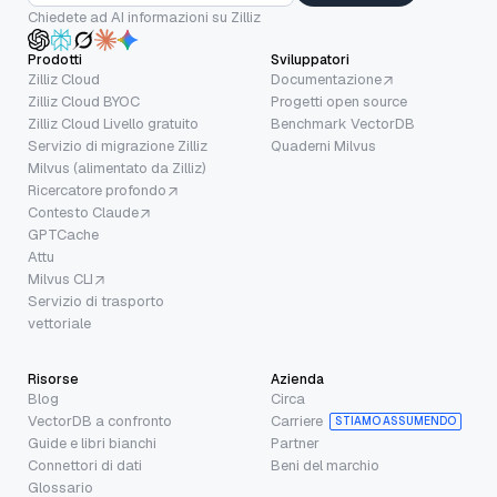
Chiedete ad AI informazioni su Zilliz
Prodotti
Sviluppatori
Zilliz Cloud
Documentazione
Zilliz Cloud BYOC
Progetti open source
Zilliz Cloud Livello gratuito
Benchmark VectorDB
Servizio di migrazione Zilliz
Quaderni Milvus
Milvus (alimentato da Zilliz)
Ricercatore profondo
Contesto Claude
GPTCache
Attu
Milvus CLI
Servizio di trasporto
vettoriale
Risorse
Azienda
Blog
Circa
VectorDB a confronto
Carriere
STIAMO ASSUMENDO
Guide e libri bianchi
Partner
Connettori di dati
Beni del marchio
Glossario