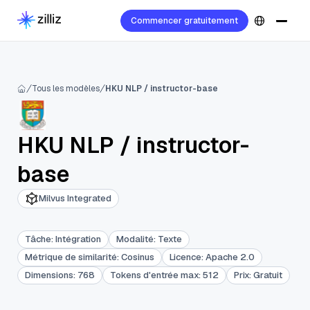
Commencer gratuitement
Tous les modèles
HKU NLP / instructor-base
HKU NLP
/
instructor-
base
Milvus Integrated
Tâche
:
Intégration
Modalité
:
Texte
Métrique de similarité
:
Cosinus
Licence
:
Apache 2.0
Dimensions
:
768
Tokens d'entrée max
:
512
Prix
:
Gratuit