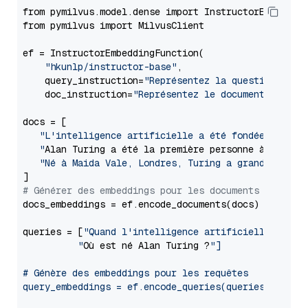
from pymilvus.model.dense import InstructorEmbedding
from pymilvus import MilvusClient

ef = InstructorEmbeddingFunction(

"hkunlp/instructor-base"
,

    query_instruction=
"Représentez la question Wiki
    doc_instruction=
"Représentez le document Wikipé
docs = [

"L'intelligence artificielle a été fondée en tant
   "
Alan Turing a été la première personne à mener d
"Né à Maida Vale, Londres, Turing a grandi dans 
# Générer des embeddings pour les documents
docs_embeddings = ef.encode_documents(docs)

queries = [
"Quand l'intelligence artificielle a-t-el
          "
Où est né Alan Turing ?
"]

# Génère des embeddings pour les requêtes

query_embeddings = ef.encode_queries(queries)
