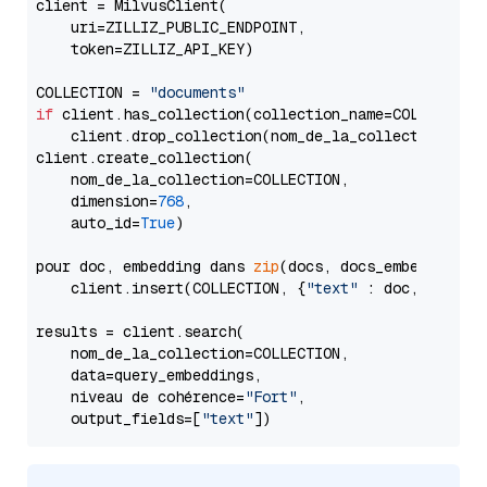
client = MilvusClient(

    uri=ZILLIZ_PUBLIC_ENDPOINT,

    token=ZILLIZ_API_KEY)

COLLECTION = 
"documents"
if
 client.has_collection(collection_name=COLLECTION)
    client.drop_collection(nom_de_la_collection=COLL
client.create_collection(

    nom_de_la_collection=COLLECTION,

    dimension=
768
,

    auto_id=
True
)

pour doc, embedding dans 
zip
(docs, docs_embeddings) 
    client.insert(COLLECTION, {
"text"
 : doc, 
"vecto
results = client.search(

    nom_de_la_collection=COLLECTION,

    data=query_embeddings,

    niveau de cohérence=
"Fort"
,

    output_fields=[
"text"