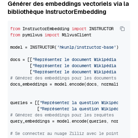
Générer des embeddings vectoriels via la
bibliothèque InstructorEmbedding
from
 InstructorEmbedding 
import
from
 pymilvus 
import
 MilvusClient

model = INSTRUCTOR(
'hkunlp/instructor-base'
)

docs = [[
"Représenter le document Wikipédia pour l'
        [
"Représenter le document Wikipédia à retro
        [
"Représenter le document Wikipédia pour le
# Générer des embeddings pour les documents
docs_embeddings = model.encode(docs, normalize_embe
queries = [[
"Représenter la question Wikipédia pour
           [
"Représenter la question Wikipédia pour
# Générer des embeddings pour les requêtes
query_embeddings = model.encode(queries, normalize_
# Se connecter au nuage Zilliz avec le point de ter