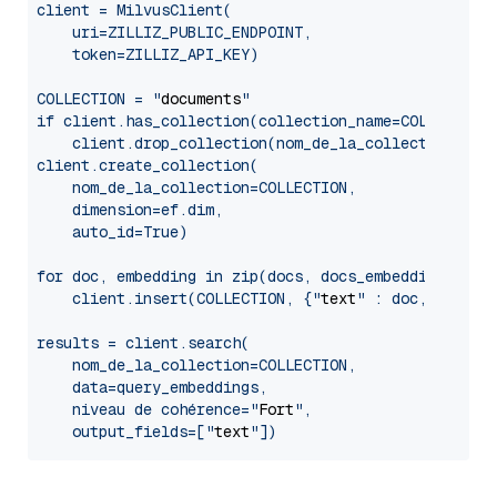
client = MilvusClient(

    uri=ZILLIZ_PUBLIC_ENDPOINT,

    token=ZILLIZ_API_KEY)

COLLECTION = "
documents
"

if client.has_collection(collection_name=COLLECTION)
    client.drop_collection(nom_de_la_collection=COLL
client.create_collection(

    nom_de_la_collection=COLLECTION,

    dimension=ef.dim,

    auto_id=True)

for doc, embedding in zip(docs, docs_embeddings) :

    client.insert(COLLECTION, {"
text
" : doc, "
vecto
results = client.search(

    nom_de_la_collection=COLLECTION,

    data=query_embeddings,

    niveau de cohérence="
Fort
",

    output_fields=["
text