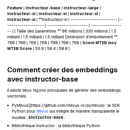
Feature
|
instructeur-base
|
instructeur-large
|
instructeur-xl
|
instructeur-xl
|
instructeur-xl
|
instructeur-xl
| **instructeur-xl | ----------------------- | -
------------------ | -------------------- | ---------------
-- | | Taille des paramètres ** 86 millions | 335 millions | 1,5
milliard | 1,5 milliard | 1,5 milliard Dimension d'emboîtement **
768 | 768 | 768 | 768 | 768 | 768 | 768 |
Score MTEB moy.
MTEB Score
| 55.9 | 58.4 | 58.8 |
Comment créer des embeddings
avec
instructor-base
Il existe deux façons principales de générer des embeddings
vectoriels :
PyMilvus](https://github.com/milvus-io/pymilvus) : le SDK
Python pour
Milvus
qui intègre de manière transparente le
instructor-base
modèle
.
Bibliothèque Instructor : la bibliothèque Python