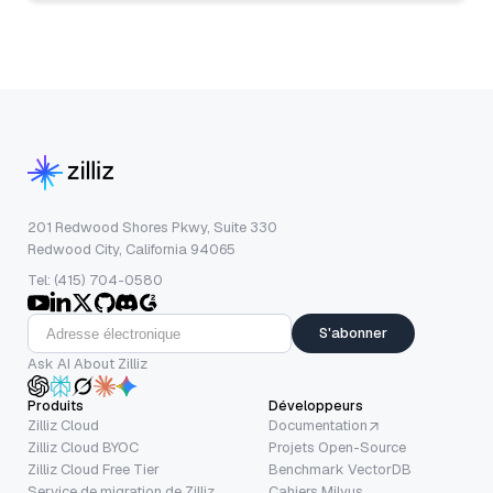
201 Redwood Shores Pkwy, Suite 330
Redwood City, California 94065
Tel: (415) 704-0580
S'abonner
Ask AI About Zilliz
Produits
Développeurs
Zilliz Cloud
Documentation
Zilliz Cloud BYOC
Projets Open-Source
Zilliz Cloud Free Tier
Benchmark VectorDB
Service de migration de Zilliz
Cahiers Milvus