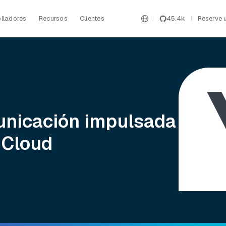
lladores
Recursos
Clientes
45.4k
Reserve 
municación impulsada
z Cloud