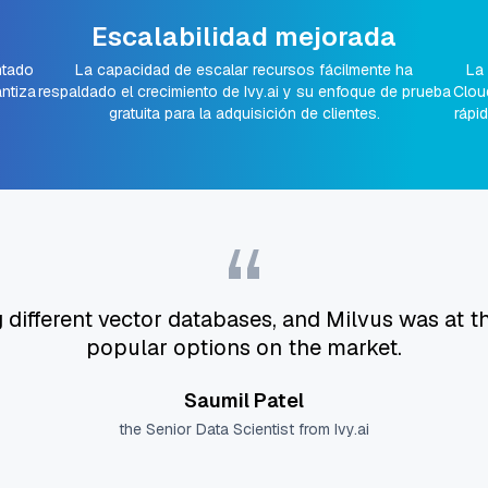
Escalabilidad mejorada
ntado
La capacidad de escalar recursos fácilmente ha
La 
antiza
respaldado el crecimiento de Ivy.ai y su enfoque de prueba
Clou
gratuita para la adquisición de clientes.
rápi
“
different vector databases, and Milvus was at t
popular options on the market.
Saumil Patel
the Senior Data Scientist from Ivy.ai