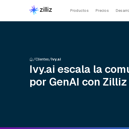
Productos
Precios
Desarro
Clientes
Ivy.ai
Ivy.ai escala la co
por GenAI con Zilli