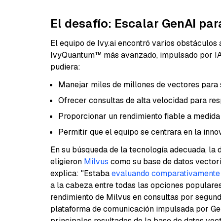
El desafío: Escalar GenAI pa
El equipo de Ivy.ai encontró varios obstáculos 
IvyQuantum™ más avanzado, impulsado por IA g
pudiera:
Manejar miles de millones de vectores para
Ofrecer consultas de alta velocidad para re
Proporcionar un rendimiento fiable a medida 
Permitir que el equipo se centrara en la inno
En su búsqueda de la tecnología adecuada, la d
eligieron
Milvus
como su base de datos vectorial
explica: "Estaba
evaluando comparativamente
a la cabeza entre todas las opciones populare
rendimiento de Milvus en consultas por segundo
plataforma de comunicación impulsada por Gen
principales resultados de la base de datos ve