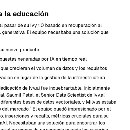
ra la educación
al pasar de su Ivy 1.0 basado en recuperación al
enerativa. El equipo necesitaba una solución que
 su nuevo producto
spuestas generadas por IA en tiempo real
que crecieran el volumen de datos y los requisitos
vación en lugar de la gestión de la infraestructura
edicación de Ivy.ai fue inquebrantable. Inicialmente
. Saumil Patel, el Senior Data Scientist de Ivy.ai,
diferentes bases de datos vectoriales, y Milvus estaba
s del mercado." El equipo quedó impresionado por el
, inserciones y recalls, métricas cruciales para su
AI. Necesitaban una solución para encontrar los
ctorial en menos de un segundo cuando los usuarios