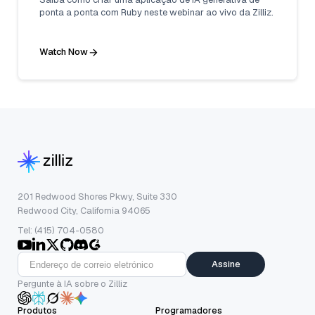
ponta a ponta com Ruby neste webinar ao vivo da Zilliz.
Watch Now
201 Redwood Shores Pkwy, Suite 330
Redwood City, California 94065
Tel: (415) 704-0580
Assine
Pergunte à IA sobre o Zilliz
Produtos
Programadores