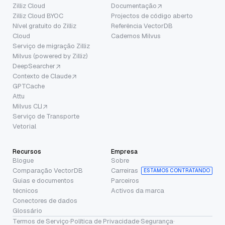
Zilliz Cloud
Documentação
Zilliz Cloud BYOC
Projectos de código aberto
Nível gratuito do Zilliz
Referência VectorDB
Cloud
Cadernos Milvus
Serviço de migração Zilliz
Milvus (powered by Zilliz)
DeepSearcher
Contexto de Claude
GPTCache
Attu
Milvus CLI
Serviço de Transporte
Vetorial
Recursos
Empresa
Blogue
Sobre
Comparação VectorDB
Carreiras
ESTAMOS CONTRATANDO
Guias e documentos
Parceiros
técnicos
Activos da marca
Conectores de dados
Glossário
Termos de Serviço
·
Política de Privacidade
·
Segurança
·