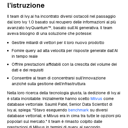
l’istruzione
Il team di Ivy.ai ha incontrato diversi ostacoli nel passaggio
dal loro Ivy 1.0 basato sul recupero delle informazioni al più
avanzato IvyQuantum™, basato sull’AI generativa. Il team
aveva bisogno di una soluzione che potesse:
Gestire miliardi di vettori per il loro nuovo prodotto
Fornire query ad alta velocità per risposte generate dall’AI
in tempo reale
Offrire prestazioni affidabili con la crescita del volume dei
dati e dei requisiti
Consentire al team di concentrarsi sull’innovazione
anziché sulla gestione dell’infrastruttura
Nella loro ricerca della tecnologia giusta, la dedizione di Ivy.ai
è stata incrollabile. Inizialmente hanno scelto
Milvus
come
database vettoriale. Saumil Patel, Senior Data Scientist di
Ivy.ai, spiega: "Stavo eseguendo
benchmark
su diversi
database vettoriali, e Milvus era in cima tra tutte le opzioni più
popolari sul mercato." Il team è rimasto colpito dalle
prestazioni di Milvus in termini di query al secondo,