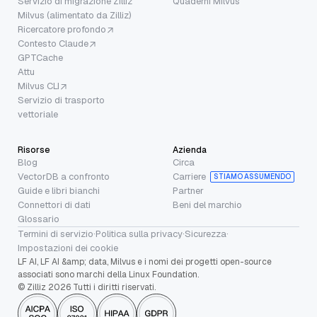
Servizio di migrazione Zilliz
Quaderni Milvus
Milvus (alimentato da Zilliz)
Ricercatore profondo
Contesto Claude
GPTCache
Attu
Milvus CLI
Servizio di trasporto
vettoriale
Risorse
Azienda
Blog
Circa
VectorDB a confronto
Carriere
STIAMO ASSUMENDO
Guide e libri bianchi
Partner
Connettori di dati
Beni del marchio
Glossario
Termini di servizio
·
Politica sulla privacy
·
Sicurezza
·
Impostazioni dei cookie
LF AI, LF AI &amp; data, Milvus e i nomi dei progetti open-source
associati sono marchi della Linux Foundation.
© Zilliz 2026 Tutti i diritti riservati.