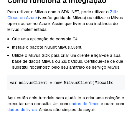
Como funciona a integração
Para utilizar o Milvus com o SDK .NET, pode utilizar o
Zilliz
Cloud on Azure
(versão gerida do Milvus) ou utilizar o Milvus
open source no Azure. Assim que tiver a sua instância do
Milvus implementada:
Crie uma aplicação de consola C#
Instale o pacote NuGet Milvus.Client.
Utilize o Milvus SDK para criar um cliente e ligar-se à sua
base de dados Milvus ou Zilliz Cloud. Certifique-se de que
substitui "localhost" pelo seu anfitrião de serviço Milvus.
var
 milvusClient = 
new
 MilvusClient(
"localhost"
, us
Aqui estão dois tutoriais para ajudá-lo a criar uma coleção e
executar uma consulta. Um com
dados de filmes
e outro com
dados de livros
. Ambos são simples de seguir.