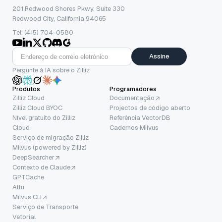
201 Redwood Shores Pkwy, Suite 330
Redwood City, California 94065
Tel: (415) 704-0580
Assine
Pergunte à IA sobre o Zilliz
Produtos
Programadores
Zilliz Cloud
Documentação
Zilliz Cloud BYOC
Projectos de código aberto
Nível gratuito do Zilliz
Referência VectorDB
Cloud
Cadernos Milvus
Serviço de migração Zilliz
Milvus (powered by Zilliz)
DeepSearcher
Contexto de Claude
GPTCache
Attu
Milvus CLI
Serviço de Transporte
Vetorial