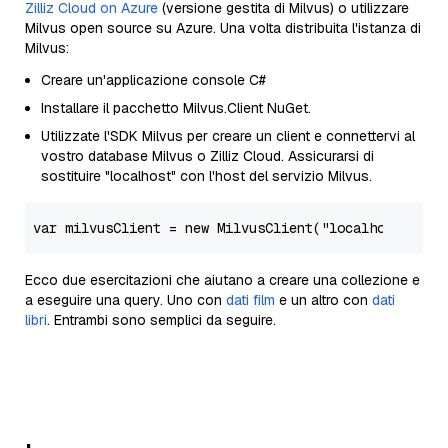
Zilliz Cloud on Azure
(versione gestita di Milvus) o utilizzare
Milvus open source su Azure. Una volta distribuita l'istanza di
Milvus:
Creare un'applicazione console C#
Installare il pacchetto Milvus.Client NuGet.
Utilizzate l'SDK Milvus per creare un client e connettervi al
vostro database Milvus o Zilliz Cloud. Assicurarsi di
sostituire "localhost" con l'host del servizio Milvus.
var
 milvusClient = 
new
 MilvusClient(
"localhost"
, us
Ecco due esercitazioni che aiutano a creare una collezione e
a eseguire una query. Uno con
dati film
e un altro con
dati
libri
. Entrambi sono semplici da seguire.